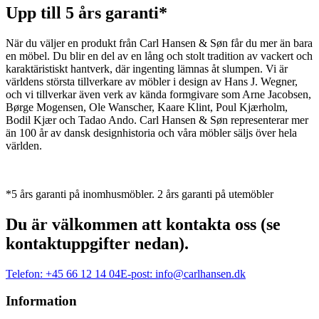
Upp till 5 års garanti*
När du väljer en produkt från Carl Hansen & Søn får du mer än bara
en möbel. Du blir en del av en lång och stolt tradition av vackert och
karaktäristiskt hantverk, där ingenting lämnas åt slumpen. Vi är
världens största tillverkare av möbler i design av Hans J. Wegner,
och vi tillverkar även verk av kända formgivare som Arne Jacobsen,
Børge Mogensen, Ole Wanscher, Kaare Klint, Poul Kjærholm,
Bodil Kjær och Tadao Ando. Carl Hansen & Søn representerar mer
än 100 år av dansk designhistoria och våra möbler säljs över hela
världen.
*5 års garanti på inomhusmöbler. 2 års garanti på utemöbler
Du är välkommen att kontakta oss (se
kontaktuppgifter nedan).
Telefon:
+45 66 12 14 04
E-post:
info@carlhansen.dk
Information