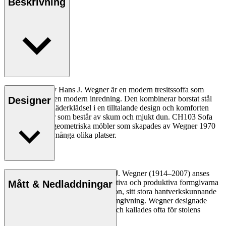
Beskrivning
CH103 Soffa av Hans J. Wegner är en modern tresitssoffa som
passar perfekt i en modern inredning. Den kombinerar borstat stål
Designer
och traditionell läderklädsel i en tilltalande design och komforten
skapas av dynor som består av skum och mjukt dun. CH103 Sofa
ingår i en serie geometriska möbler som skapades av Wegner 1970
för att passa på många olika platser.
Läs mer
Den danske möbeldesignern Hans J. Wegner (1914–2007) anses
vara en av de mest kreativa, innovativa och produktiva formgivarna
Mått & Nedladdningar
genom tiderna, känd för sin precision, sitt stora hantverkskunnande
och sin kompromisslösa syn på formgivning. Wegner designade
nästan 500 stolar under sin livstid och kallades ofta för stolens
mästare.