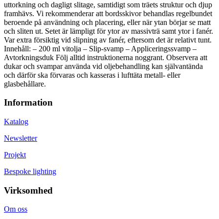
uttorkning och dagligt slitage, samtidigt som träets struktur och djup
framhävs. Vi rekommenderar att bordsskivor behandlas regelbundet
beroende på användning och placering, eller när ytan börjar se matt
och sliten ut. Setet är lämpligt för ytor av massivträ samt ytor i fanér.
Var extra försiktig vid slipning av fanér, eftersom det är relativt tunt.
Innehåll: – 200 ml vitolja – Slip-svamp – Appliceringssvamp –
Avtorkningsduk Följ alltid instruktionerna noggrant. Observera att
dukar och svampar använda vid oljebehandling kan självantända
och därför ska förvaras och kasseras i lufttäta metall- eller
glasbehållare.
Information
Katalog
Newsletter
Projekt
Bespoke lighting
Virksomhed
Om oss