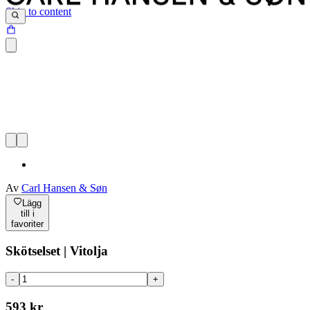
Skip to content
Av
Carl Hansen & Søn
Lägg
till i
favoriter
Skötselset | Vitolja
-
+
593 kr