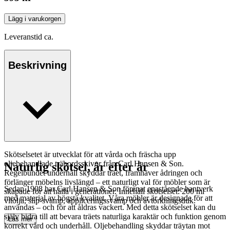
Lägg i varukorgen
Leveranstid ca.
Beskrivning
Skötselsetet är utvecklat för att vårda och fräscha upp
oljebehandlade träbordsskivor från Carl Hansen & Son.
Naturlig skötsel, år efter år
Regelbundet underhåll skyddar träet, framhäver ådringen och
förlänger möbelns livslängd – ett naturligt val för möbler som är
Sedan 1908 har Carl Hansen & Son förenat enastående hantverk
skapade för att hålla i generationer. Innehåll skötselset: 200 ml
med material av högsta kvalitet. Våra möbler är designade för att
vitolja, slip-svamp, appliceringssvamp och avtorkningsduk.
användas – och för att åldras vackert. Med detta skötselset kan du
själv bidra till att bevara träets naturliga karaktär och funktion genom
Läs mer
korrekt vård och underhåll. Oljebehandling skyddar träytan mot