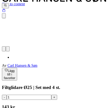
Skip to content
Av
Carl Hansen & Søn
Lägg
till i
favoriter
Filtglidare Ø25 | Set med 4 st.
-
+
143 kr