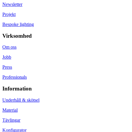
Newsletter
Projekt
Bespoke lighting
Virksomhed
Om oss
Jobb
Press
Professionals
Information
Underhåll & skötsel
Material
Tävlingar
Konfigurator