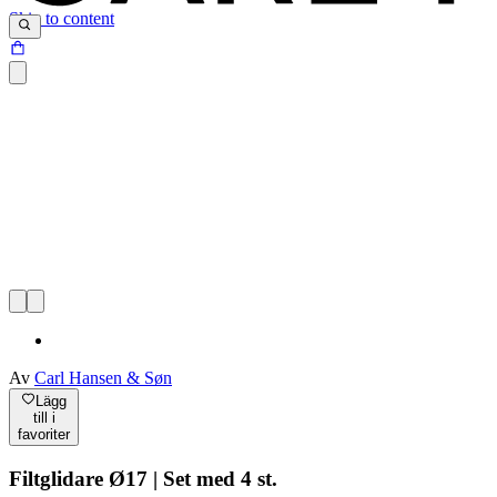
Skip to content
Av
Carl Hansen & Søn
Lägg
till i
favoriter
Filtglidare Ø17 | Set med 4 st.