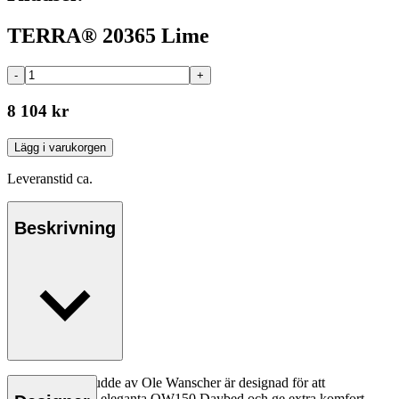
TERRA® 20365 Lime
-
+
8 104 kr
Lägg i varukorgen
Leveranstid ca.
Beskrivning
OW150 Nackkudde av Ole Wanscher är designad för att
komplettera den eleganta OW150 Daybed och ge extra komfort.