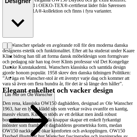
Designer
Kudden är klädd i OEKO-TEX®-certifierat läder från Sørensen
Leather’s TERRA®-kollektion och finns i fyra varianter.
Läs mer
Ole Wanscher spelade en avgörande roll för den moderna danska
designens estetik och funktionalitet. Efter att ha studerat under Kaare
Klint bidrog han till att forma dansk möbeldesign som formgivare
och pedagog när han tog över Klints professur vid Det Kongelige
Danske Kunstakademi. Wanschers klassiska och samtida design
gjorde honom populär. 1958 skrev den danska tidningen Politiken:
”Att äga en Wanscher-stol är ett äventyr varje dag och kommer att
vara så även om flera hundra år, för det är så länge den håller”.
Elegant enkelhet och vacker design
Läs mer om Ole Wanscher
Den rena, klassiska OW150 dagbädden, designad av Ole Wanscher
1963, har en lyxig klädd sits som verkar sväva ovanför en kantig,
massiv ekram. Kudden stöds av ett delikat men ändå robust
bomullsband. Handsydda knappar skapar ett enkelt fyrkantigt
mönster som framhäver dagbäddens geometriska form, medan
OW150 nackkudde ökar komforten och avkopplingen. OW150
Daybed illustrerar hur Wanscher fascinerades och inspirerades av