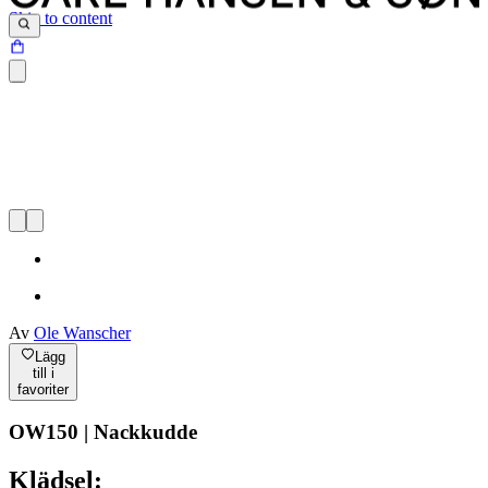
Skip to content
Av
Ole Wanscher
Lägg
till i
favoriter
OW150 | Nackkudde
Klädsel: