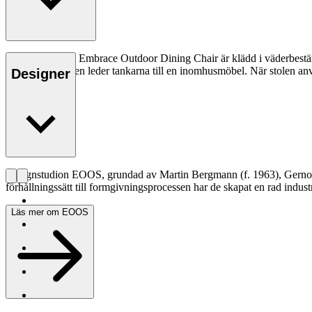
Dynan till E008 Embrace Outdoor Dining Chair är klädd i väderbeständi
samtidigt som den leder tankarna till en inomhusmöbel. När stolen använ
Designer
Designstudion EOOS, grundad av Martin Bergmann (f. 1963), Gernot Boh
förhållningssätt till formgivningsprocessen har de skapat en rad industr
Läs mer om EOOS