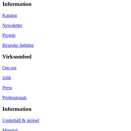
Information
Katalog
Newsletter
Projekt
Bespoke lighting
Virksomhed
Om oss
Jobb
Press
Professionals
Information
Underhåll & skötsel
Material