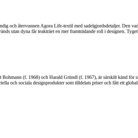
g och återvunnen Agora Life-textil med sadelgjordsdetaljer. Den vadder
ds utan dyna får teakträet en mer framträdande roll i designen. Tyget ha
mann (f. 1968) och Harald Gründl (f. 1967), är särskilt känd för sin p
iella och sociala designprodukter som tilldelats priser och fått ett globa