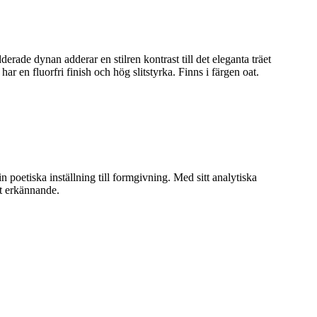
ade dynan adderar en stilren kontrast till det eleganta träet
r en fluorfri finish och hög slitstyrka. Finns i färgen oat.
oetiska inställning till formgivning. Med sitt analytiska
lt erkännande.