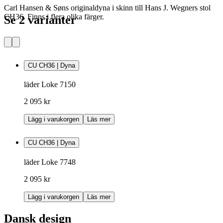
Carl Hansen & Søns originaldyna i skinn till Hans J. Wegners stol
CH36. Finns i flera olika färger.
Se 2 varianter
CU CH36 | Dyna
läder Loke 7150
2 095 kr
Lägg i varukorgen
Läs mer
CU CH36 | Dyna
läder Loke 7748
2 095 kr
Lägg i varukorgen
Läs mer
Dansk design