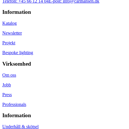
Telefon:
+45 66 12 14 04
E-post:
info@carlhansen.dk
Information
Katalog
Newsletter
Projekt
Bespoke lighting
Virksomhed
Om oss
Jobb
Press
Professionals
Information
Underhåll & skötsel