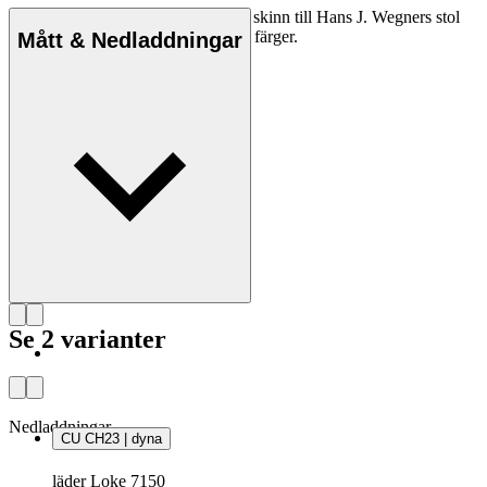
Carl Hansen & Søns originaldyna i skinn till Hans J. Wegners stol
CH23 från 1950. Finns i flera olika färger.
Mått & Nedladdningar
Se 2 varianter
Nedladdningar
CU CH23 | dyna
läder Loke 7150