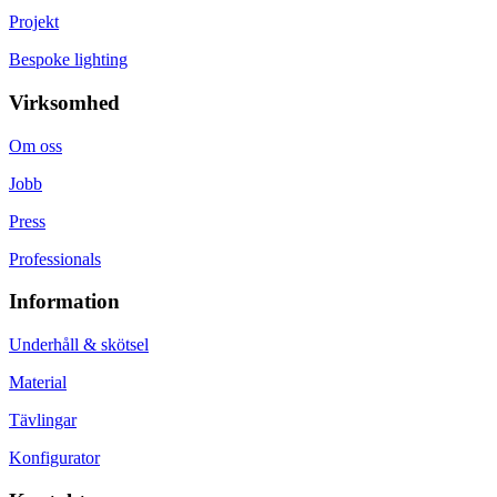
Projekt
Bespoke lighting
Virksomhed
Om oss
Jobb
Press
Professionals
Information
Underhåll & skötsel
Material
Tävlingar
Konfigurator