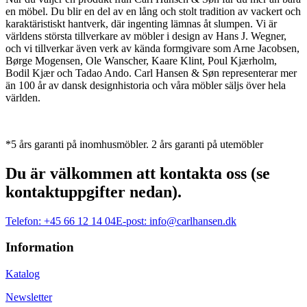
en möbel. Du blir en del av en lång och stolt tradition av vackert och
karaktäristiskt hantverk, där ingenting lämnas åt slumpen. Vi är
världens största tillverkare av möbler i design av Hans J. Wegner,
och vi tillverkar även verk av kända formgivare som Arne Jacobsen,
Børge Mogensen, Ole Wanscher, Kaare Klint, Poul Kjærholm,
Bodil Kjær och Tadao Ando. Carl Hansen & Søn representerar mer
än 100 år av dansk designhistoria och våra möbler säljs över hela
världen.
*5 års garanti på inomhusmöbler. 2 års garanti på utemöbler
Du är välkommen att kontakta oss (se
kontaktuppgifter nedan).
Telefon:
+45 66 12 14 04
E-post:
info@carlhansen.dk
Information
Katalog
Newsletter