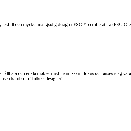
ekfull och mycket mångsidig design i FSC™-certifierat trä (FSC-C1
llbara och enkla möbler med människan i fokus och anses idag vara e
gensen känd som ”folkets designer”.