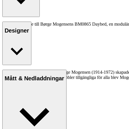
Rund nackkudde till Børge Mogensens BM0865 Daybed, en modulär, l
Designer
Möbelsnickaren och designern Børge Mogensen (1914-1972) skapade hå
Med en mission att göra kvalitetsmöbler tillgängliga för alla blev Mo
Mått & Nedladdningar
Läs mer om Børge Mogensen