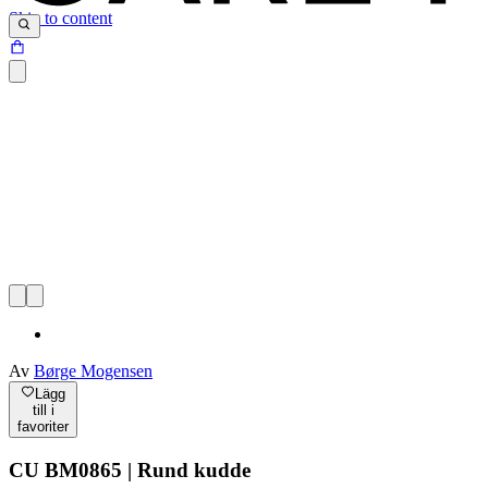
Skip to content
Av
Børge Mogensen
Lägg
till i
favoriter
CU BM0865 | Rund kudde