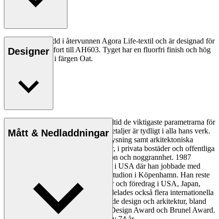
Sittdynan är klädd i återvunnen Agora Life-textil och är designad för
att ge extra komfort till AH603. Tyget har en fluorfri finish och hög
Designer
slitstyrka. Finns i färgen Oat.
Enkelhet, tydlighet och logik var alltid de viktigaste parametrarna för
Homann och hans skarpa öga för detaljer är tydligt i alla hans verk.
Mått & Nedladdningar
Homann designade möbler och belysning samt arkitektoniska
projekt på museer, järnvägsstationer, i privata bostäder och offentliga
byggnader – alltid med stor precision och noggrannhet. 1987
grundade han Homann Design Inc. i USA där han jobbade med
olika projekt vid sidan av arbetet i studion i Köpenhamn. Han reste
runt i världen och höll föreläsningar och föredrag i USA, Japan,
Ryssland och Europa. Homann tilldelades också flera internationella
utmärkelser under sin karriär för både design och arkitektur, bland
annat Red Dot Award, IF Product Design Award och Brunel Award.
Alfred Homann dog 2022. Han blev 74 år.