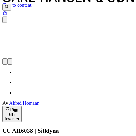
Skip to content
Av
Alfred Homann
Lägg
till i
favoriter
CU AH603S | Sittdyna