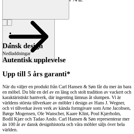
Läs mer om Alfred Homann
Dansk design
Nedladdningar
Autentisk upplevelse
Upp till 5 års garanti*
När du väljer en produkt från Carl Hansen & Søn får du mer än bara
en möbel. Du blir en del av en lång och stolt tradition av vackert och
karaktäristiskt hantverk, där ingenting lämnas åt slumpen. Vi är
världens största tillverkare av möbler i design av Hans J. Wegner,
och vi tillverkar även verk av kända formgivare som Arne Jacobsen,
Børge Mogensen, Ole Wanscher, Kaare Klint, Poul Kjærholm,
Bodil Kjær och Tadao Ando. Carl Hansen & Søn representerar mer
än 100 år av dansk designhistoria och våra möbler säljs över hela
världen.