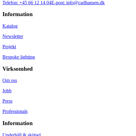
Telefon:
+45 66 12 14 04
E-post:
info@carlhansen.dk
Information
Katalog
Newsletter
Projekt
Bespoke lighting
Virksomhed
Om oss
Jobb
Press
Professionals
Information
Underhåll & skötsel