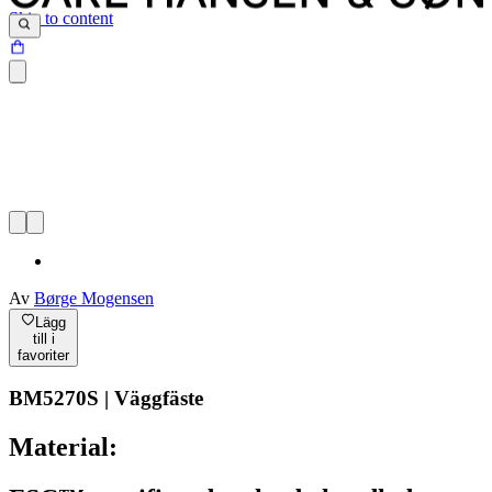
Skip to content
Av
Børge Mogensen
Lägg
till i
favoriter
BM5270S | Väggfäste
Material: