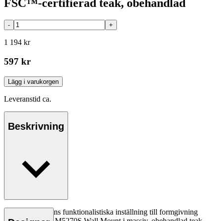
FSC™-certifierad teak, obehandlad
-
+
1 194 kr
597 kr
Lägg i varukorgen
Leveranstid ca.
Beskrivning
Børge Mogensens funktionalistiska inställning till formgivning
träder fram på BM5270S Wall Mount i massiv, obehandlad teak –