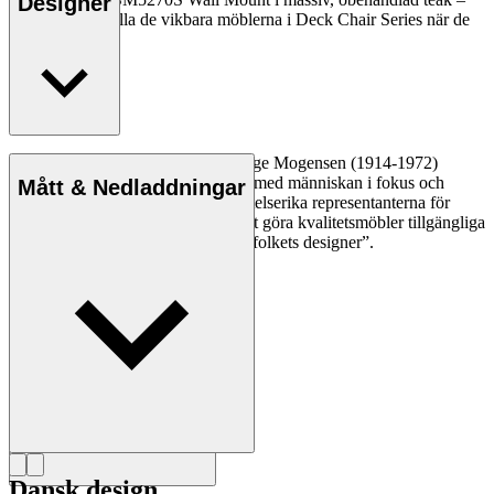
Designer
skapat för att hålla de vikbara möblerna i Deck Chair Series när de
inte används.
Möbelsnickaren och designern Børge Mogensen (1914-1972)
skapade hållbara och enkla möbler med människan i fokus och
Mått & Nedladdningar
anses idag vara en av de mest inflytelserika representanterna för
Danish Modern. Med en mission att göra kvalitetsmöbler tillgängliga
för alla blev Mogensen känd som ”folkets designer”.
Läs mer om Børge Mogensen
Dansk design