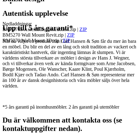
Autentisk upplevelse
Nedladdningar
Upp till 5 års garanti*
BM5270S Assembling instruction.zip
|
ZIP
BM5270 Wall Mount Revit.zip
|
ZIP
BM5270 Wall Mount 3D.zip
|
ZIP
När du väljer en produkt från Carl Hansen & Søn får du mer än bara
en möbel. Du blir en del av en lång och stolt tradition av vackert och
karaktäristiskt hantverk, där ingenting lämnas åt slumpen. Vi är
världens största tillverkare av möbler i design av Hans J. Wegner,
och vi tillverkar även verk av kända formgivare som Arne Jacobsen,
Børge Mogensen, Ole Wanscher, Kaare Klint, Poul Kjærholm,
Bodil Kjær och Tadao Ando. Carl Hansen & Søn representerar mer
än 100 år av dansk designhistoria och våra möbler säljs över hela
världen.
*5 års garanti på inomhusmöbler. 2 års garanti på utemöbler
Du är välkommen att kontakta oss (se
kontaktuppgifter nedan).