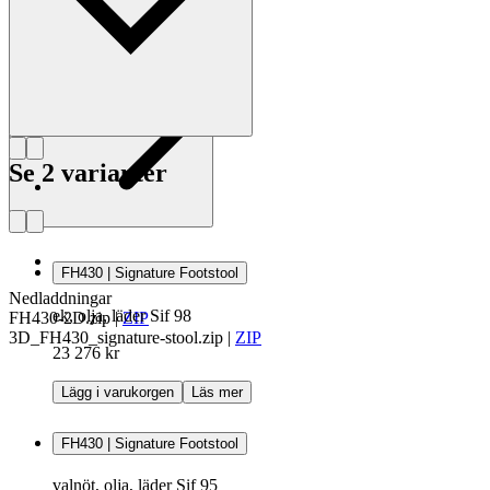
Läs mer om Frits Henningsen
Se 2 varianter
FH430 | Signature Footstool
Nedladdningar
ek, olja, läder Sif 98
FH430-2D.zip
|
ZIP
3D_FH430_signature-stool.zip
|
ZIP
23 276 kr
Lägg i varukorgen
Läs mer
FH430 | Signature Footstool
valnöt, olja, läder Sif 95