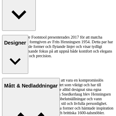
FH430 Signature Footstool presenterades 2017 för att matcha
Signature Chair, formgiven av Frits Henningsen 1954. Detta par har
Designer
mjuka, inbjudande former och flytande linjer och visar tydligt
Henningsens växande fokus på att uppnå både komfort och elegans
genom enkelhet och precision.
Frits Henningsen, som var känd för att vara en kompromisslös
designer, såg hantverk av hög kvalitet som viktigt och har till
Mått & Nedladdningar
skillnad från de flesta möbelsnickare alltid designat sina egna
möbler. Som medlem i Københavns Snedkerlaug blev Henningsen
en viktig drivkraft för den tidens möbelutställningar och vann
erkännande för sin perfektionistiska stil och livfulla personlighet.
Han gav nytt uttryck för traditionella former och hämtade inspiration
från det franska imperiet, rokoko och brittiska 1600-talsmöbler.