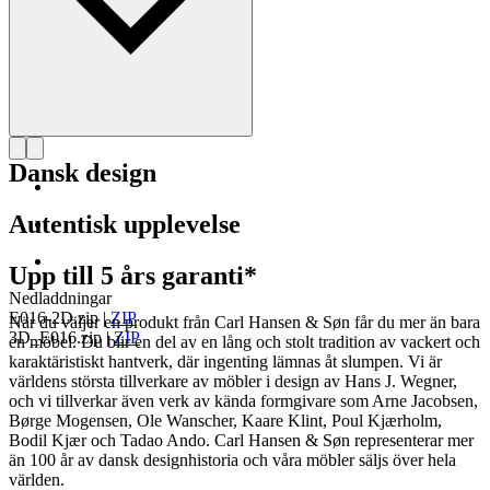
Dansk design
Autentisk upplevelse
Upp till 5 års garanti*
Nedladdningar
E016-2D.zip
|
ZIP
När du väljer en produkt från Carl Hansen & Søn får du mer än bara
3D_E016.zip
|
ZIP
en möbel. Du blir en del av en lång och stolt tradition av vackert och
karaktäristiskt hantverk, där ingenting lämnas åt slumpen. Vi är
världens största tillverkare av möbler i design av Hans J. Wegner,
och vi tillverkar även verk av kända formgivare som Arne Jacobsen,
Børge Mogensen, Ole Wanscher, Kaare Klint, Poul Kjærholm,
Bodil Kjær och Tadao Ando. Carl Hansen & Søn representerar mer
än 100 år av dansk designhistoria och våra möbler säljs över hela
världen.