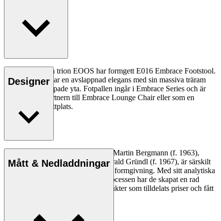
Den österrikiska trion EOOS har formgett E016 Embrace Footstool.
Fotpallen utstrålar en avslappnad elegans med sin massiva träram
Designer
och mjuka, stoppade yta. Fotpallen ingår i Embrace Series och är
den perfekta partnern till Embrace Lounge Chair eller som en
praktisk extra sittplats.
Designstudion EOOS, grundad av Martin Bergmann (f. 1963),
Gernot Bohmann (f. 1968) och Harald Gründl (f. 1967), är särskilt
Mått & Nedladdningar
känd för sin poetiska inställning till formgivning. Med sitt analytiska
förhållningssätt till formgivningsprocessen har de skapat en rad
industriella och sociala designprodukter som tilldelats priser och fått
ett globalt erkännande.
Läs mer om EOOS