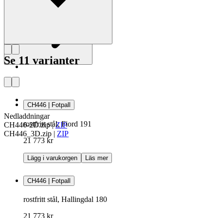
Se 11 varianter
CH446 | Fotpall
Nedladdningar
rostfritt stål, Fiord 191
CH446-2D.zip
|
ZIP
CH446_3D.zip
|
ZIP
21 773 kr
Lägg i varukorgen
Läs mer
CH446 | Fotpall
rostfritt stål, Hallingdal 180
21 773 kr