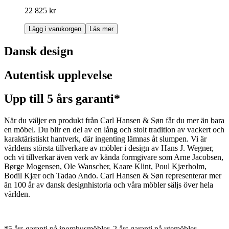
22 825 kr
Lägg i varukorgen
Läs mer
Dansk design
Autentisk upplevelse
Upp till 5 års garanti*
När du väljer en produkt från Carl Hansen & Søn får du mer än bara
en möbel. Du blir en del av en lång och stolt tradition av vackert och
karaktäristiskt hantverk, där ingenting lämnas åt slumpen. Vi är
världens största tillverkare av möbler i design av Hans J. Wegner,
och vi tillverkar även verk av kända formgivare som Arne Jacobsen,
Børge Mogensen, Ole Wanscher, Kaare Klint, Poul Kjærholm,
Bodil Kjær och Tadao Ando. Carl Hansen & Søn representerar mer
än 100 år av dansk designhistoria och våra möbler säljs över hela
världen.
*5 års garanti på inomhusmöbler. 2 års garanti på utemöbler