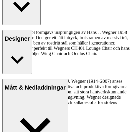
CH446 Footstool formgavs ursprungligen av Hans J. Wegner 1958
till CH401 Chair. Den ger ett lätt intryck, trots ramen av massivt trä,
Designer
med rörformade ben av rostfritt stål som håller i generationer.
Fotpallen passar perfekt till Wegners CH401 Lounge Chair och hans
två klassiska fåtöljer Wing Chair och Oculus Chair.
Den danske möbeldesignern Hans J. Wegner (1914–2007) anses
vara en av de mest kreativa, innovativa och produktiva formgivarna
Mått & Nedladdningar
genom tiderna, känd för sin precision, sitt stora hantverkskunnande
och sin kompromisslösa syn på formgivning. Wegner designade
nästan 500 stolar under sin livstid och kallades ofta för stolens
mästare.
Läs mer om Hans J. Wegner