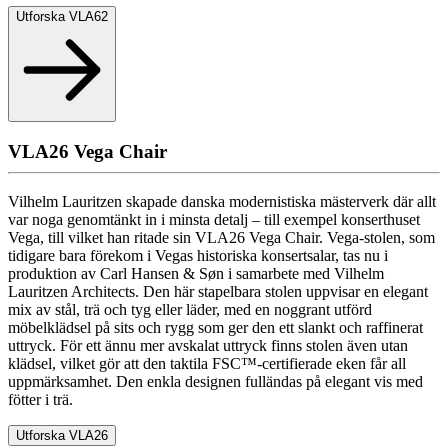
Utforska VLA62
VLA26 Vega Chair
Vilhelm Lauritzen skapade danska modernistiska mästerverk där allt
var noga genomtänkt in i minsta detalj – till exempel konserthuset
Vega, till vilket han ritade sin VLA26 Vega Chair. Vega-stolen, som
tidigare bara förekom i Vegas historiska konsertsalar, tas nu i
produktion av Carl Hansen & Søn i samarbete med Vilhelm
Lauritzen Architects. Den här stapelbara stolen uppvisar en elegant
mix av stål, trä och tyg eller läder, med en noggrant utförd
möbelklädsel på sits och rygg som ger den ett slankt och raffinerat
uttryck. För ett ännu mer avskalat uttryck finns stolen även utan
klädsel, vilket gör att den taktila FSC™-certifierade eken får all
uppmärksamhet. Den enkla designen fulländas på elegant vis med
fötter i trä.
Utforska VLA26