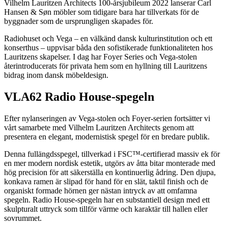
Vilhelm Lauritzen Architects 100-årsjubileum 2022 lanserar Carl
Hansen & Søn möbler som tidigare bara har tillverkats för de
byggnader som de ursprungligen skapades för.
Radiohuset och Vega – en välkänd dansk kulturinstitution och ett
konserthus – uppvisar båda den sofistikerade funktionaliteten hos
Lauritzens skapelser. I dag har Foyer Series och Vega-stolen
återintroducerats för privata hem som en hyllning till Lauritzens
bidrag inom dansk möbeldesign.
VLA62 Radio House-spegeln
Efter nylanseringen av Vega-stolen och Foyer-serien fortsätter vi
vårt samarbete med Vilhelm Lauritzen Architects genom att
presentera en elegant, modernistisk spegel för en bredare publik.
Denna fullängdsspegel, tillverkad i FSC™-certifierad massiv ek för
en mer modern nordisk estetik, utgörs av åtta bitar monterade med
hög precision för att säkerställa en kontinuerlig ådring. Den djupa,
konkava ramen är slipad för hand för en slät, taktil finish och de
organiskt formade hörnen ger nästan intryck av att omfamna
spegeln. Radio House-spegeln har en substantiell design med ett
skulpturalt uttryck som tillför värme och karaktär till hallen eller
sovrummet.