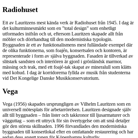
Radiohuset
Ett av Lauritzens mest kända verk är Radiohuset från 1945. I dag är
det kulturminnesmärkt som en ”total design” som enhetligt
utformades inifrån och ut, eftersom Lauritzen skapade allt från
möbler och dörrhandtag till den modernistiska typologin.
Byggnaden är ett av funktionalismens mest fulländade exempel där
de olika funktionerna, som foajén, konsertsalen och kontoren, är
representerade i form av själva byggnaden. Fasaden är tillverkad av
slitstark sandsten och interiören är gjord i grönländsk marmor,
mässing och teak, med ett foajé-tak skapat av mineralull som klätts
med kohud. I dag är korridorerna fyllda av musik från studenterna
vid Det Kongelige Danske Musikkonservatorium.
Vega
Vega (1956) skapades ursprungligen av Vilhelm Lauritzen som en
universell mötesplats för arbetarrörelsen. Lauritzen designade själv
allt till byggnaden – från lister och takkronor till ljusarmaturer och
vägguttag – som ett uttryck för sin övertygelse om att små detaljer
gör den största skillnaden. 1996 förvandlades den modernistiska
byggnaden till konsertlokal efter en omfattande restaurering och har
sedan dess angett tonen för Köpenhamns kulturliv.