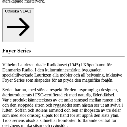
återskapade mästerverk.
Utforska VLA61
Foyer Series
Vilhelm Lauritzen ritade Radiohuset (1945) i Köpenhamn för
Danmarks Radio. I den kulturminnesmärkta byggnaden
specialtillverkade Lauritzen alla möbler och all belysning, inklusive
Foyer Series som skapades för att pryda den magnifika foajén.
Serien har nu, med största respekt för den ursprungliga designen,
återintroducerats i FSC-certifierad ek med naturlig läderklädsel.
Varje produkt kännetecknas av ett unikt samspel mellan ramen i ek
och den stoppade sitsen och ryggstödet som nästan ser ut att sväva i
luften. Soffan och stolens armstöd och ben är ihopsatta av tre delar
som med stor omsorg slipats för hand för att uppnå den släta ytan.
Trots seriens utsökta silhuett är komforten fortfarande central för
designens mjuka sitsar och ryggstöd.