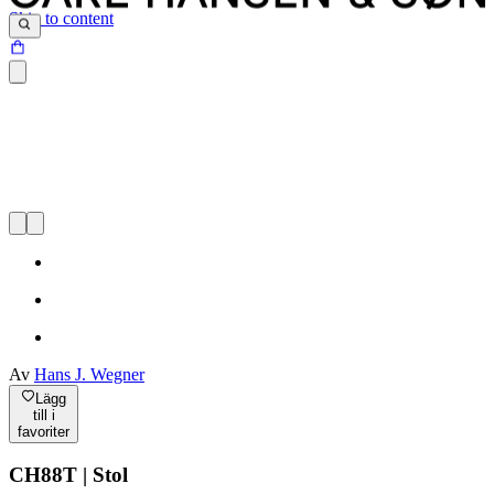
Skip to content
Av
Hans J. Wegner
Lägg
till i
favoriter
CH88T | Stol