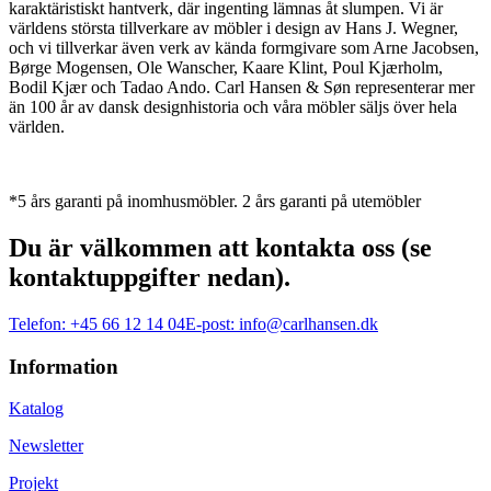
karaktäristiskt hantverk, där ingenting lämnas åt slumpen. Vi är
världens största tillverkare av möbler i design av Hans J. Wegner,
och vi tillverkar även verk av kända formgivare som Arne Jacobsen,
Børge Mogensen, Ole Wanscher, Kaare Klint, Poul Kjærholm,
Bodil Kjær och Tadao Ando. Carl Hansen & Søn representerar mer
än 100 år av dansk designhistoria och våra möbler säljs över hela
världen.
*5 års garanti på inomhusmöbler. 2 års garanti på utemöbler
Du är välkommen att kontakta oss (se
kontaktuppgifter nedan).
Telefon:
+45 66 12 14 04
E-post:
info@carlhansen.dk
Information
Katalog
Newsletter
Projekt