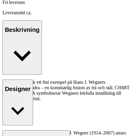
Fri leverans
Leveranstid ca.
Beskrivning
Stolen CH88T är ett fint exempel på Hans J. Wegners
experimentella ådra – en konstnärlig fusion av trä och stål. CH88T
Designer
är mångsidig och symboliserar Wegners lekfulla inställning till
design och material.
Läs mer
Den danske möbeldesignern Hans J. Wegner (1914–2007) anses