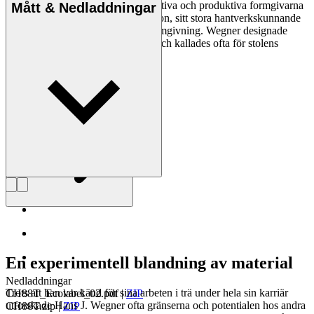
vara en av de mest kreativa, innovativa och produktiva formgivarna
Mått & Nedladdningar
genom tiderna, känd för sin precision, sitt stora hantverkskunnande
och sin kompromisslösa syn på formgivning. Wegner designade
nästan 500 stolar under sin livstid och kallades ofta för stolens
mästare.
Läs mer om Hans J. Wegner
En experimentell blandning av material
Nedladdningar
Trots att han var känd för sina arbeten i trä under hela sin karriär
CH88T_Ecolabel_02.pdf
|
ZIP
utforskade Hans J. Wegner ofta gränserna och potentialen hos andra
CH88T.zip
|
ZIP