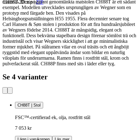
material. Den noggrant genomtänkta matstolen CH88T är ett sådant
CH88T-2D.zip
|
ZIP
exempel. Modellen utvecklades ursprungligen av Wegner som en
prototyp med färgade ben. Den visades på
Helsingborgsutställningen H55 1955. Flera decennier senare tog
Carl Hansen & Søn stolen i produktion för att fira hundraårsjubileet
av Wegners födelse 2014. CH88T är mångsidig, elegant och
funktionell. Dess bekväma stapelbara design förenar sömlöst trä och
industristål och visar Wegners skicklighet i att ge minimalistiska
former mjukhet. På stålramen vilar en oval träsits och ett ångböjt
ryggstöd med elegant uppåtvända ändar som bildar en naturlig
viloplats för underarmarna. Ramen finns i rostfritt stål, krom och
pulverlackerat stål. CH88P finns med sits i läder eller tyg.
Se 4 varianter
CH88T | Stol
FSC™-certifierad ek, olja, rostfritt stål
7 053 kr
Lägg i varukorgen
Läs mer