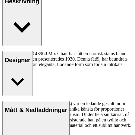
Beskrivning
Kaare Klints KK43960 Mix Chair har fått en ikonisk status bland
samlare sedan den presenterades 1930. Denna fåtölj har beundrats
Designer
lika mycket för sin eleganta, flödande form som för sin intrikata
konstruktion.
Läs mer
Arkitekten Kaare Klint (1888–1954) var en ledande gestalt inom
dansk design och skapade med sin unika känsla för proportioner
Mått & Nedladdningar
grunden för begreppet dansk modernism. Under hela sin karriär, då
han skapade en rad designikoner, insisterade han på en tydlig och
logisk design, rena linjer, optimala material och ett sublimt hantverk.