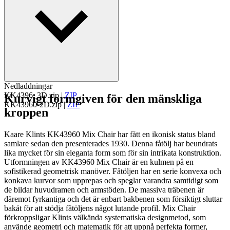
Läs mer om Kaare Klint
Nedladdningar
KK4396_3D.zip
|
ZIP
Kurvigt formgiven för den mänskliga
KK43960-2D.zip
|
ZIP
kroppen
Kaare Klints KK43960 Mix Chair har fått en ikonisk status bland
samlare sedan den presenterades 1930. Denna fåtölj har beundrats
lika mycket för sin eleganta form som för sin intrikata konstruktion.
Utformningen av KK43960 Mix Chair är en kulmen på en
sofistikerad geometrisk manöver. Fåtöljen har en serie konvexa och
konkava kurvor som upprepas och speglar varandra samtidigt som
de bildar huvudramen och armstöden. De massiva träbenen är
däremot fyrkantiga och det är enbart bakbenen som försiktigt sluttar
bakåt för att stödja fåtöljens något lutande profil. Mix Chair
förkroppsligar Klints välkända systematiska designmetod, som
använde geometri och matematik för att uppnå perfekta former,