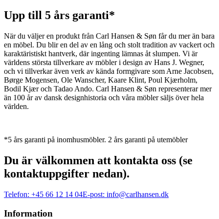
Upp till 5 års garanti*
När du väljer en produkt från Carl Hansen & Søn får du mer än bara
en möbel. Du blir en del av en lång och stolt tradition av vackert och
karaktäristiskt hantverk, där ingenting lämnas åt slumpen. Vi är
världens största tillverkare av möbler i design av Hans J. Wegner,
och vi tillverkar även verk av kända formgivare som Arne Jacobsen,
Børge Mogensen, Ole Wanscher, Kaare Klint, Poul Kjærholm,
Bodil Kjær och Tadao Ando. Carl Hansen & Søn representerar mer
än 100 år av dansk designhistoria och våra möbler säljs över hela
världen.
*5 års garanti på inomhusmöbler. 2 års garanti på utemöbler
Du är välkommen att kontakta oss (se
kontaktuppgifter nedan).
Telefon:
+45 66 12 14 04
E-post:
info@carlhansen.dk
Information