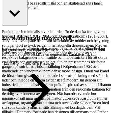
halvmåneformad bas i rostfritt stål och en skulpterad sits i fanér,
klädd i läder eller textil.
Läs mer
Funktion och minimalism var ledorden för de danska formgivarna
Preben Fabricius (1931–1984) och Jørgen Kastholm (1931–2007).
Ett skulpturalt mästerverk
Tillsammans skapade de en stor kollektion av möbler och belysning
som har gjort avtryck på den internationella designscenen. Med en
FK64 Scimitar Chair är ett exempel på samarbetet mellan Preben
bakgrund inom två olika typer av hantverk fann de varandra som
Fabricius och Jørgen Kastholm, där båda drog nytta av sina
formgivare och utvecklade en gemensam, karakteristisk stil.
respektive bakgrunder inom smide och möbelsnickeri för att skapa
en slående och sofistikerad helhet. Stolen presenterades för första
Läs mer om Fabricius & Kastholm
gången på snickarnas höstutställning i Köpenhamn 1963 och
markerade en vändpunkt inom dansk möbeldesign. Duon var bland
de första formgivarna som arbetade i stor utsträckning med stål och
läder och inledde en ny era av dansk stålmodernism genom sitt
industriella, minimalistiska formspråk. Inspirerad av sin tid i Libanon
hämtade Jørgen Kastholm inspiration från den regionala kulturen för
de tidiga versionerna av designen. När han observerade hur
människor satt nära marken på mattor utforskade Kastholm ett mer
avslappnat, organiskt sätt att sitta och utvecklade skisser för en bred
sits som kunde rymma en sittställning med korslagda ben. Väl
tillbaka i Danmark förfinade han designen tillsammans med Preben