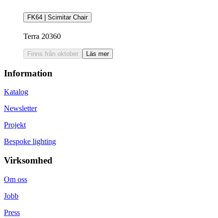
FK64 | Scimitar Chair
Terra 20360
Finns från oktober
Läs mer
Information
Katalog
Newsletter
Projekt
Bespoke lighting
Virksomhed
Om oss
Jobb
Press