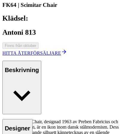
FK64 | Scimitar Chair
Klädsel:
Antoni 813
Finns från oktober
HITTA ÅTERFÖRSÄLJARE
Beskrivning
FK64 Scimitar Chair, designad 1963 av Preben Fabricius och
Jørgen Kastholm, är en ikon inom dansk stålmodernism. Dess
Designer
visuellt imponerande silhuett kännetecknas av en slående