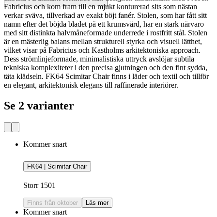
Fabricius och kom fram till en mjukt konturerad sits som nästan
verkar sväva, tillverkad av exakt böjt fanér. Stolen, som har fått sitt
namn efter det böjda bladet på ett krumsvärd, har en stark närvaro
med sitt distinkta halvmåneformade underrede i rostfritt stål. Stolen
är en mästerlig balans mellan strukturell styrka och visuell lätthet,
vilket visar på Fabricius och Kastholms arkitektoniska approach.
Dess strömlinjeformade, minimalistiska uttryck avslöjar subtila
tekniska komplexiteter i den precisa gjutningen och den fint sydda,
täta klädseln. FK64 Scimitar Chair finns i läder och textil och tillför
en elegant, arkitektonisk elegans till raffinerade interiörer.
Se 2 varianter
Kommer snart
FK64 | Scimitar Chair
Storr 1501
Finns från oktober
Läs mer
Kommer snart