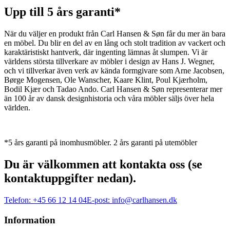
Upp till 5 års garanti*
När du väljer en produkt från Carl Hansen & Søn får du mer än bara
en möbel. Du blir en del av en lång och stolt tradition av vackert och
karaktäristiskt hantverk, där ingenting lämnas åt slumpen. Vi är
världens största tillverkare av möbler i design av Hans J. Wegner,
och vi tillverkar även verk av kända formgivare som Arne Jacobsen,
Børge Mogensen, Ole Wanscher, Kaare Klint, Poul Kjærholm,
Bodil Kjær och Tadao Ando. Carl Hansen & Søn representerar mer
än 100 år av dansk designhistoria och våra möbler säljs över hela
världen.
*5 års garanti på inomhusmöbler. 2 års garanti på utemöbler
Du är välkommen att kontakta oss (se
kontaktuppgifter nedan).
Telefon:
+45 66 12 14 04
E-post:
info@carlhansen.dk
Information