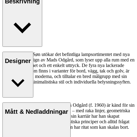
Beskrivning
Carl Hansen & Søn utökar det befintliga lampsortimentet med nya
MO Series i design av Mads Odgård, som lyser upp alla rum med en
Designer
känsla av trygghet och ett enkelt uttryck. De fyra nya lackerade
stållamporna, som finns i varianter för bord, vägg, tak och golv, är
både tidlösa och moderna, och tilltalar en bred målgrupp med sin
gemensamma minimalistiska stil och individuella belysningssyften.
Läs mer
Den danske industridesignern Mads Odgård (f. 1960) är känd för sin
minimalistiska inställning till design – med raka linjer, geometriska
Mått & Nedladdningar
former och rationalism. Under hela sin karriär har han skapat
industridesign baserad på minimalistiska principer och alltid frågat
sig själv om det finns något i det han har ritat som kan skalas bort.