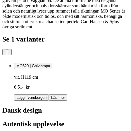
golvlampa och vägglampa. De är alla utformade med eleganta
cylinderstänger och halvklotsskärmar som hämtar sin form från
solen och naturligt lyser upp rummet i alla riktningar. MO Series är
både modernistisk och tidlös, och med sitt harmoniska, behagliga
och stilfulla uttryck matchar serien perfekt Carl Hansen & Søns
övriga sortiment.
Se 1 varianter
MO320 | Golvlampa
vit, H119 cm
6 514 kr
Lägg i varukorgen
Läs mer
Dansk design
Autentisk upplevelse