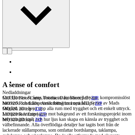
Läs mer om Mads Odgård
A sense of comfort
Nedladdningar
Carl Hansen & Søns historia av funktionell design, kompromisslöst
MO320 Floor Lamp, Product Data Sheet.pdf
|
ZIP
hantverk och tidlös estetik fortsätter i nya MO Series av Mads
MO320 FloorLamp Assembling instruction.zip
|
ZIP
Odgård, som lyser upp alla rum med trygghet och ett enkelt uttryck.
MO320 2D.zip
|
ZIP
Lamporna är framtagna mot bakgrund av ett forskningsprojekt inom
MO320 Revit.zip
|
ZIP
belysningsteknik och hur ljus kan skapa en känsla av trygghet och
MO320 3D.zip
|
ZIP
välbefinnande. Alla överflödiga detaljer har tagits bort från de
lackerade stållamporna, som omfattar bordslampa, taklampa,