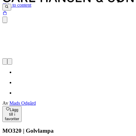
Skip to content
Av
Mads Odgård
Lägg
till i
favoriter
MO320 | Golvlampa