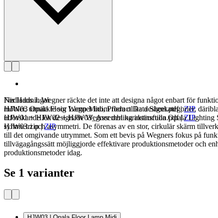
Nedladdningar
För Hans J. Wegner räckte det inte att designa något enbart för funktio
HJW03 Opala Floor Lamp Midi, Product Data Sheet.pdf
möbler, utmärkte sig Wegner inom flera olika designkategorier, däribla
|
ZIP
HJW01 + HJW02 + HJW03_Assembling instruction.pdf
utforskande lek designade Wegner den karaktärsfulla Opala Lighting 
|
ZIP
HJW03.zip
symmetri och asymmetri. De förenas av en stor, cirkulär skärm tillver
|
ZIP
till det omgivande utrymmet. Som ett bevis på Wegners fokus på funkti
tillvägagångssätt möjliggjorde effektivare produktionsmetoder och enhe
produktionsmetoder idag.
Se 1 varianter
HJW03 | Opala Floor Lamp Midi