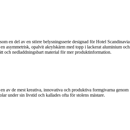
n del av en större belysningsserie designad för Hotel Scandinavia i K
en asymmetrisk, opalvit akrylskärm med topp i lackerat aluminium och a
t och nedladdningsbart material för mer produktinformation.
av de mest kreativa, innovativa och produktiva formgivarna genom tide
 under sin livstid och kallades ofta för stolens mästare.