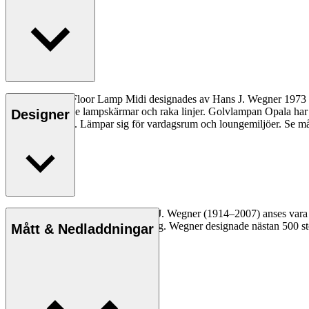
HJW03 Opala Floor Lamp Midi designades av Hans J. Wegner 1973 som e
med lätt vinklade lampskärmar och raka linjer. Golvlampan Opala har 
Designer
genom skärmen. Lämpar sig för vardagsrum och loungemiljöer. Se måt
Läs mer
Den danske möbeldesignern Hans J. Wegner (1914–2007) anses vara en 
kompromisslösa syn på formgivning. Wegner designade nästan 500 stolar
Mått & Nedladdningar
Läs mer om Hans J. Wegner