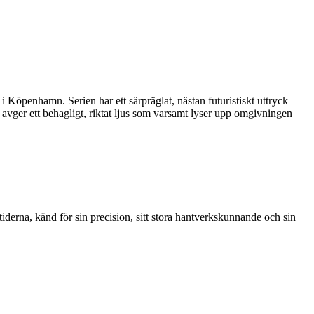
öpenhamn. Serien har ett särpräglat, nästan futuristiskt uttryck
vger ett behagligt, riktat ljus som varsamt lyser upp omgivningen
rna, känd för sin precision, sitt stora hantverkskunnande och sin