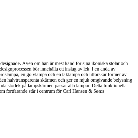
han designade. Även om han är mest känd för sina ikoniska stolar och
esignprocessen bör innehålla ett inslag av lek. I en anda av
ordslampa, en golvlampa och en taklampa och utforskar former av
der den halvtransparenta skärmen och ger en mjuk omgivande belysning
nda storlek på lampskärmen passar alla lampor. Detta funktionella
 som fortfarande står i centrum för Carl Hansen & Søn:s