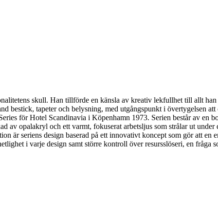
nalitetens skull. Han tillförde en känsla av kreativ lekfullhet till allt 
nd bestick, tapeter och belysning, med utgångspunkt i övertygelsen att d
Series för Hotel Scandinavia i Köpenhamn 1973. Serien består av en b
kad av opalakryl och ett varmt, fokuserat arbetsljus som strålar ut un
on är seriens design baserad på ett innovativt koncept som gör att en e
tlighet i varje design samt större kontroll över resursslöseri, en fråga