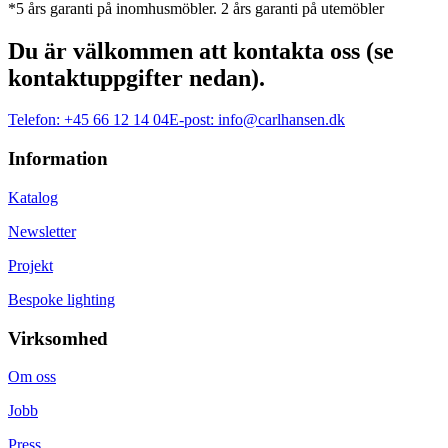
*5 års garanti på inomhusmöbler. 2 års garanti på utemöbler
Du är välkommen att kontakta oss (se
kontaktuppgifter nedan).
Telefon:
+45 66 12 14 04
E-post:
info@carlhansen.dk
Information
Katalog
Newsletter
Projekt
Bespoke lighting
Virksomhed
Om oss
Jobb
Press