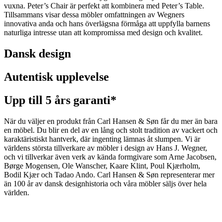
vuxna. Peter’s Chair är perfekt att kombinera med Peter’s Table.
Tillsammans visar dessa möbler omfattningen av Wegners
innovativa anda och hans överlägsna förmåga att uppfylla barnens
naturliga intresse utan att kompromissa med design och kvalitet.
Dansk design
Autentisk upplevelse
Upp till 5 års garanti*
När du väljer en produkt från Carl Hansen & Søn får du mer än bara
en möbel. Du blir en del av en lång och stolt tradition av vackert och
karaktäristiskt hantverk, där ingenting lämnas åt slumpen. Vi är
världens största tillverkare av möbler i design av Hans J. Wegner,
och vi tillverkar även verk av kända formgivare som Arne Jacobsen,
Børge Mogensen, Ole Wanscher, Kaare Klint, Poul Kjærholm,
Bodil Kjær och Tadao Ando. Carl Hansen & Søn representerar mer
än 100 år av dansk designhistoria och våra möbler säljs över hela
världen.