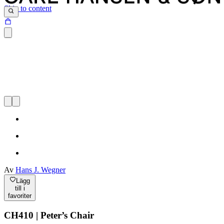
Skip to content
Av
Hans J. Wegner
Lägg
till i
favoriter
CH410 | Peter’s Chair