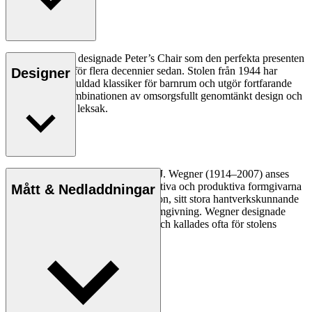
Hans J. Wegner designade Peter’s Chair som den perfekta presenten
till en väns son för flera decennier sedan. Stolen från 1944 har
Designer
förblivit en omhuldad klassiker för barnrum och utgör fortfarande
den ultimata kombinationen av omsorgsfullt genomtänkt design och
en engagerande leksak.
Läs mer
Den danske möbeldesignern Hans J. Wegner (1914–2007) anses
vara en av de mest kreativa, innovativa och produktiva formgivarna
Mått & Nedladdningar
genom tiderna, känd för sin precision, sitt stora hantverkskunnande
och sin kompromisslösa syn på formgivning. Wegner designade
nästan 500 stolar under sin livstid och kallades ofta för stolens
mästare.
Läs mer om Hans J. Wegner