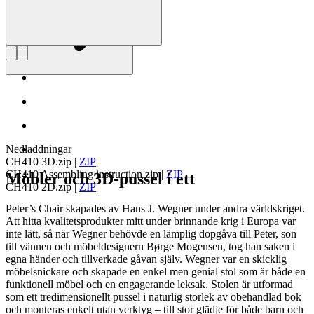
Nedladdningar
CH410 3D.zip
|
ZIP
CH410 Assembling instruction.zip
|
ZIP
Möbler och 3D-pussel i ett
CH410 2D.zip
|
ZIP
Peter’s Chair skapades av Hans J. Wegner under andra världskriget.
Att hitta kvalitetsprodukter mitt under brinnande krig i Europa var
inte lätt, så när Wegner behövde en lämplig dopgåva till Peter, son
till vännen och möbeldesignern Børge Mogensen, tog han saken i
egna händer och tillverkade gåvan själv. Wegner var en skicklig
möbelsnickare och skapade en enkel men genial stol som är både en
funktionell möbel och en engagerande leksak. Stolen är utformad
som ett tredimensionellt pussel i naturlig storlek av obehandlad bok
och monteras enkelt utan verktyg – till stor glädje för både barn och