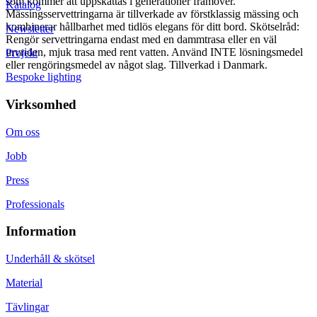
som kommer att uppskattas i generationer framöver.
Katalog
Mässingsservettringarna är tillverkade av förstklassig mässing och
kombinerar hållbarhet med tidlös elegans för ditt bord. Skötselråd:
Newsletter
Rengör servettringarna endast med en dammtrasa eller en väl
urvriden, mjuk trasa med rent vatten. Använd INTE lösningsmedel
Projekt
eller rengöringsmedel av något slag. Tillverkad i Danmark.
Bespoke lighting
Virksomhed
Om oss
Jobb
Press
Professionals
Information
Underhåll & skötsel
Material
Tävlingar