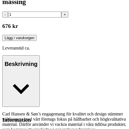
mässing
-
+
676 kr
Lägg i varukorgen
Leveranstid ca.
Beskrivning
Carl Hansen & Søn’s engagemang för kvalitet och design stämmer
väl överens med vårt företags fokus på hållbarhet och högkvalitativa
Information
material. Därför använder vi vackra material i våra tidlösa produkter,