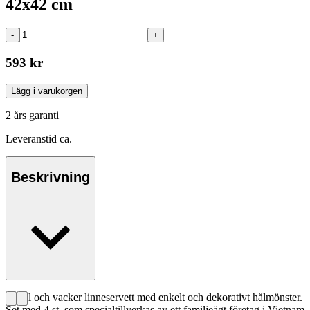
42x42 cm
-
+
593 kr
Lägg i varukorgen
2 års garanti
Leveranstid ca.
Beskrivning
Enkel och vacker linneservett med enkelt och dekorativt hålmönster.
Set med 4 st. som specialtillverkas av ett familjeägt företag i Vietnam