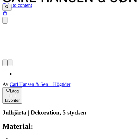
Skip to content
Av
Carl Hansen & Søn – Högtider
Lägg
till i
favoriter
Julhjärta | Dekoration, 5 stycken
Material: