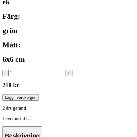
ek
Färg:
grön
Mått:
6x6 cm
-
+
218 kr
Lägg i varukorgen
2 års garanti
Leveranstid ca.
Beskrivning