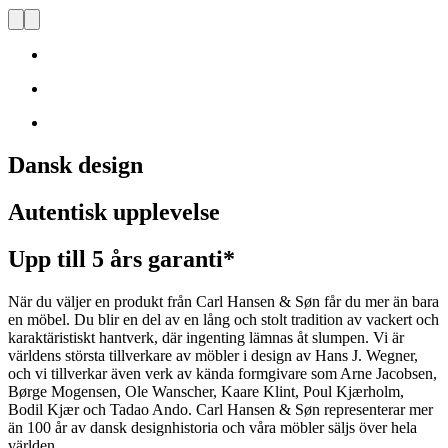
Dansk design
Autentisk upplevelse
Upp till 5 års garanti*
När du väljer en produkt från Carl Hansen & Søn får du mer än bara
en möbel. Du blir en del av en lång och stolt tradition av vackert och
karaktäristiskt hantverk, där ingenting lämnas åt slumpen. Vi är
världens största tillverkare av möbler i design av Hans J. Wegner,
och vi tillverkar även verk av kända formgivare som Arne Jacobsen,
Børge Mogensen, Ole Wanscher, Kaare Klint, Poul Kjærholm,
Bodil Kjær och Tadao Ando. Carl Hansen & Søn representerar mer
än 100 år av dansk designhistoria och våra möbler säljs över hela
världen.