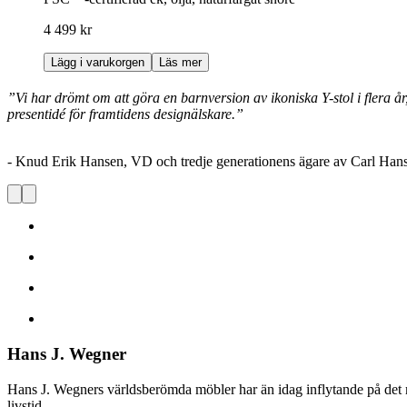
4 499 kr
Lägg i varukorgen
Läs mer
”Vi har drömt om att göra en barnversion av ikoniska Y-stol i flera 
presentidé för framtidens designälskare.”
- Knud Erik Hansen, VD och tredje generationens ägare av Carl Han
Hans J. Wegner
Hans J. Wegners världsberömda möbler har än idag inflytande på de
livstid.