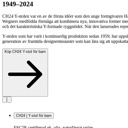
1949–2024
CH24 Y-stolen var en av de första idéer som den unge formgivaren Ha
Wegners medfödda förmåga att kombinera nya, innovativa former med t
och det karakteristiska Y-formade ryggstödet. När den lanserades repr
Y-stolen som har varit i kontinuerlig produktion sedan 1959, har upps
generation av framtida designentusiaster som kan lära sig att uppskatt
Köp CH24 Y-stol för barn
CH24 | Y-stol för barn
FSC™-certifierad ek, olja, naturfärgat snöre