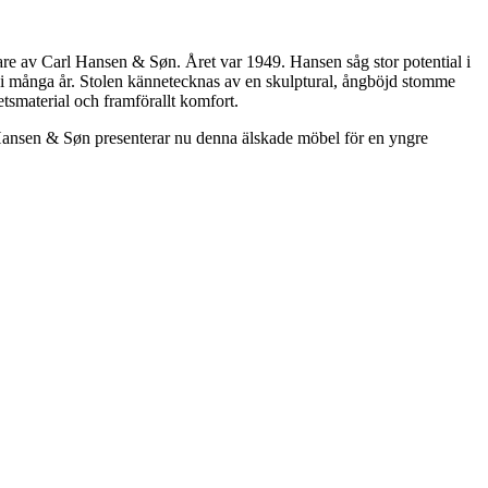
re av Carl Hansen & Søn. Året var 1949. Hansen såg stor potential i
 i många år. Stolen kännetecknas av en skulptural, ångböjd stomme
tsmaterial och framförallt komfort.
l Hansen & Søn presenterar nu denna älskade möbel för en yngre