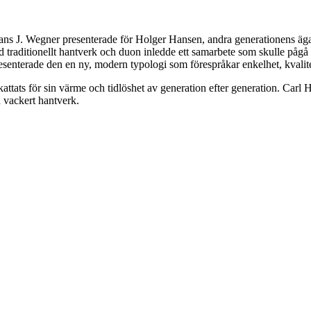
ns J. Wegner presenterade för Holger Hansen, andra generationens äga
raditionellt hantverk och duon inledde ett samarbete som skulle pågå
esenterade den en ny, modern typologi som förespråkar enkelhet, kvalite
kattats för sin värme och tidlöshet av generation efter generation. Car
a vackert hantverk.