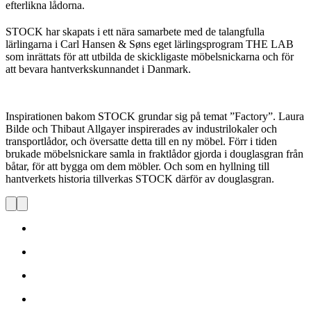
efterlikna lådorna.
STOCK har skapats i ett nära samarbete med de talangfulla
lärlingarna i Carl Hansen & Søns eget lärlingsprogram THE LAB
som inrättats för att utbilda de skickligaste möbelsnickarna och för
att bevara hantverkskunnandet i Danmark.
Inspirationen bakom STOCK grundar sig på temat ”Factory”. Laura
Bilde och Thibaut Allgayer inspirerades av industrilokaler och
transportlådor, och översatte detta till en ny möbel. Förr i tiden
brukade möbelsnickare samla in fraktlådor gjorda i douglasgran från
båtar, för att bygga om dem möbler. Och som en hyllning till
hantverkets historia tillverkas STOCK därför av douglasgran.