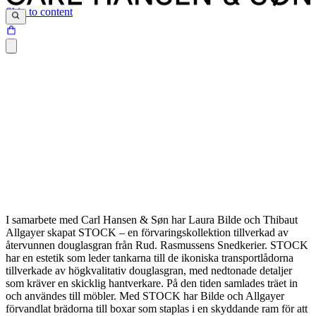
Skip to content
I samarbete med Carl Hansen & Søn har Laura Bilde och Thibaut
Allgayer skapat STOCK – en förvaringskollektion tillverkad av
återvunnen douglasgran från Rud. Rasmussens Snedkerier. STOCK
har en estetik som leder tankarna till de ikoniska transportlådorna
tillverkade av högkvalitativ douglasgran, med nedtonade detaljer
som kräver en skicklig hantverkare. På den tiden samlades träet in
och användes till möbler. Med STOCK har Bilde och Allgayer
förvandlat brädorna till boxar som staplas i en skyddande ram för att