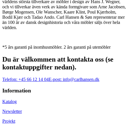
världens största tillverkare av möbler i design av Hans J. Wegner,
och vi tillverkar även verk av kända formgivare som Arne Jacobsen,
Børge Mogensen, Ole Wanscher, Kaare Klint, Poul Kjærholm,
Bodil Kjær och Tadao Ando. Carl Hansen & Søn representerar mer
än 100 år av dansk designhistoria och våra möbler säljs över hela
världen.
*5 års garanti på inomhusmöbler. 2 års garanti på utemöbler
Du är välkommen att kontakta oss (se
kontaktuppgifter nedan).
Telefon:
+45 66 12 14 04
E-post:
info@carlhansen.dk
Information
Katalog
Newsletter
Projekt