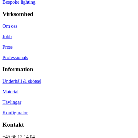
Bespoke lighting
Virksomhed
Om oss
Jobb
Press
Professionals
Information
Underhåll & skötsel
Material
Tävlingar
Konfigurator
Kontakt
+45 66 12 14 04