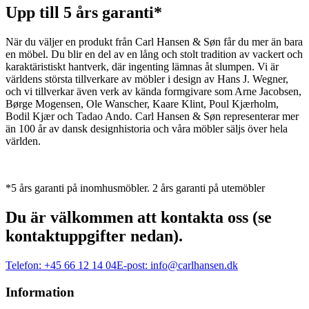
Upp till 5 års garanti*
När du väljer en produkt från Carl Hansen & Søn får du mer än bara
en möbel. Du blir en del av en lång och stolt tradition av vackert och
karaktäristiskt hantverk, där ingenting lämnas åt slumpen. Vi är
världens största tillverkare av möbler i design av Hans J. Wegner,
och vi tillverkar även verk av kända formgivare som Arne Jacobsen,
Børge Mogensen, Ole Wanscher, Kaare Klint, Poul Kjærholm,
Bodil Kjær och Tadao Ando. Carl Hansen & Søn representerar mer
än 100 år av dansk designhistoria och våra möbler säljs över hela
världen.
*5 års garanti på inomhusmöbler. 2 års garanti på utemöbler
Du är välkommen att kontakta oss (se
kontaktuppgifter nedan).
Telefon:
+45 66 12 14 04
E-post:
info@carlhansen.dk
Information