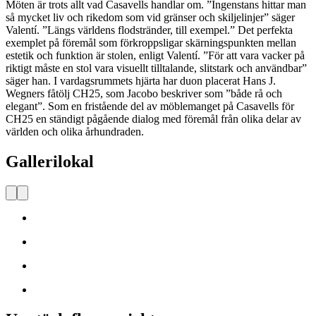
Möten är trots allt vad Casavells handlar om. ”Ingenstans hittar man
så mycket liv och rikedom som vid gränser och skiljelinjer” säger
Valentí. ”Längs världens flodstränder, till exempel.” Det perfekta
exemplet på föremål som förkroppsligar skärningspunkten mellan
estetik och funktion är stolen, enligt Valentí. ”För att vara vacker på
riktigt måste en stol vara visuellt tilltalande, slitstark och användbar”
säger han. I vardagsrummets hjärta har duon placerat Hans J.
Wegners fåtölj CH25, som Jacobo beskriver som ”både rå och
elegant”. Som en fristående del av möblemanget på Casavells för
CH25 en ständigt pågående dialog med föremål från olika delar av
världen och olika århundraden.
Gallerilokal