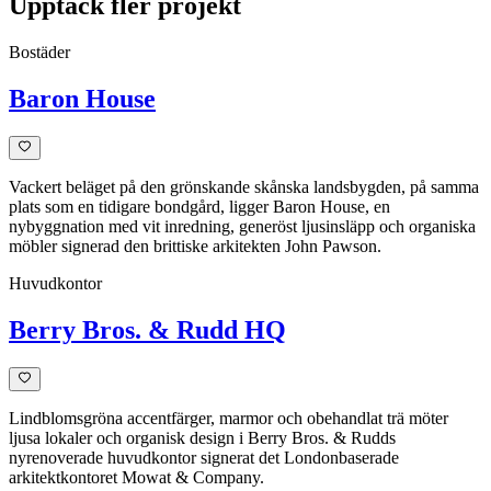
Upptäck fler projekt
Bostäder
Baron House
Vackert beläget på den grönskande skånska landsbygden, på samma
plats som en tidigare bondgård, ligger Baron House, en
nybyggnation med vit inredning, generöst ljusinsläpp och organiska
möbler signerad den brittiske arkitekten John Pawson.
Huvudkontor
Berry Bros. & Rudd HQ
Lindblomsgröna accentfärger, marmor och obehandlat trä möter
ljusa lokaler och organisk design i Berry Bros. & Rudds
nyrenoverade huvudkontor signerat det Londonbaserade
arkitektkontoret Mowat & Company.