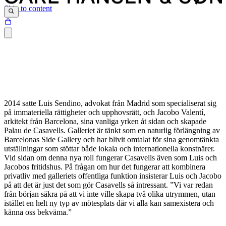
Skip to content
2014 satte Luis Sendino, advokat från Madrid som specialiserat sig
på immateriella rättigheter och upphovsrätt, och Jacobo Valentí,
arkitekt från Barcelona, sina vanliga yrken åt sidan och skapade
Palau de Casavells. Galleriet är tänkt som en naturlig förlängning av
Barcelonas Side Gallery och har blivit omtalat för sina genomtänkta
utställningar som stöttar både lokala och internationella konstnärer.
Vid sidan om denna nya roll fungerar Casavells även som Luis och
Jacobos fritidshus. På frågan om hur det fungerar att kombinera
privatliv med galleriets offentliga funktion insisterar Luis och Jacobo
på att det är just det som gör Casavells så intressant. ”Vi var redan
från början säkra på att vi inte ville skapa två olika utrymmen, utan
istället en helt ny typ av mötesplats där vi alla kan samexistera och
känna oss bekväma.”