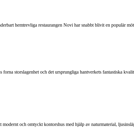
erbart hemtrevliga restaurangen Novi har snabbt blivit en populär möte
s forna storslagenhet och det ursprungliga hantverkets fantastiska kva
ett modernt och omtyckt kontorshus med hjälp av naturmaterial, ljusinsl