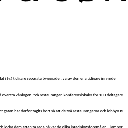
t i två tidigare separata byggnader, varav den ena tidigare inrymde
 på översta våningen, två restauranger, konferenslokaler för 100 deltagare
mot gatan har därför tagits bort så att de två restaurangerna och lobbyn nu
h locka dem atten ta reda på var de olika inredningsföremålen – lampor,