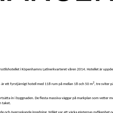
stilshotellet i Köpenhamns Latinerkvarteret våren 2014. Hotellet är uppdela
2
är ett fyrstjärnigt hotell med 118 rum på mellan 18 och 50 m
, tre sviter
e fortsätta in i byggnaden. De flesta massiva väggar på markplan som vetter 
n taket.
e och överraskande inredning. Målet var att väcka gästernas nyfikenhet oc