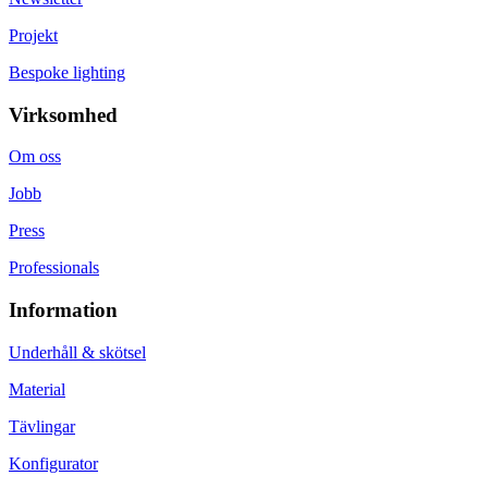
Projekt
Bespoke lighting
Virksomhed
Om oss
Jobb
Press
Professionals
Information
Underhåll & skötsel
Material
Tävlingar
Konfigurator