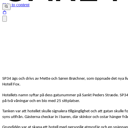
Skip to content
SP34 ägs och drivs av Mette och Søren Brøchner, som öppnade det nya livs
Hotell Fox.
Hotellets namn syftar på dess gatunummer på Sankt Peders Stræde. SP34 
på två våningar och en bio med 25 sittplatser.
Tanken var att hotellet skulle signalera tillgänglighet och att gatan skull
syns utifrån. Gästerna checkar in i baren, där skinkor och ostar hänger frå
Grundidén var at skapa ett hotell med personlig atmosfär och en spännand