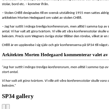
stolar, bord etc. – kommer ifrån.
– Stolen CH88 designades till en svensk utställning 1955 men sattes aldrig i
arkitekten Morten Hedegaard om valet av stolen CH88.
– Jag har suttit i många trevliga konferensrum, men alltid i samma typ av 
antal. Vi har valt att göra tvärtom. Vi ville att våra konferensstolar skull
bekväm. Precis som Wegners övriga stolar tillåter den rörelse, vilket är en
CH88 är en upplevelse i sig själv och gör konferenserna på SP34 till något a
Arkitekten Morten Hedegaard kommenterar valet av
”Jag har suttit i många trevliga konferensrum, men alltid i samma typ av
stort antal.
Vi har valt att göra tvärtom. Vi ville att våra konferensstolar skulle var
bekväm.”
SP34 gallery