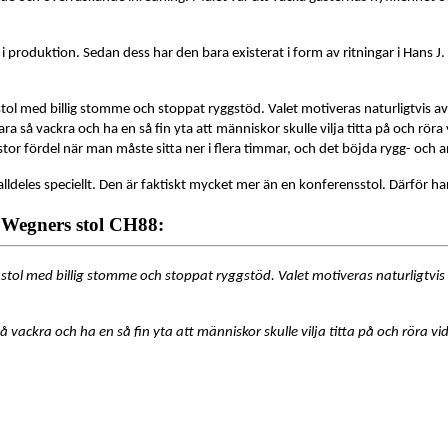
 produktion. Sedan dess har den bara existerat i form av ritningar i Hans J. 
stol med billig stomme och stoppat ryggstöd. Valet motiveras naturligtvis a
e vara så vackra och ha en så fin yta att människor skulle vilja titta på och
 stor fördel när man måste sitta ner i flera timmar, och det böjda rygg- och 
lldeles speciellt. Den är faktiskt mycket mer än en konferensstol. Därför har
 Wegners stol CH88:
 stol med billig stomme och stoppat ryggstöd. Valet motiveras naturligtvi
a så vackra och ha en så fin yta att människor skulle vilja titta på och rör