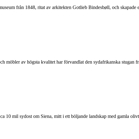
useum från 1848, ritat av arkitekten Gotlieb Bindesbøll, och skapade e
tt och möbler av högsta kvalitet har förvandlat den sydafrikanska stuga
ca 10 mil sydost om Siena, mitt i ett böljande landskap med gamla olivt