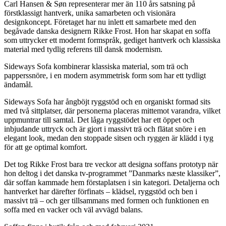
Carl Hansen & Søn representerar mer än 110 års satsning på
förstklassigt hantverk, unika samarbeten och visionära
designkoncept. Företaget har nu inlett ett samarbete med den
begåvade danska designern Rikke Frost. Hon har skapat en soffa
som uttrycker ett modernt formspråk, gediget hantverk och klassiska
material med tydlig referens till dansk modernism.
Sideways Sofa kombinerar klassiska material, som trä och
papperssnöre, i en modern asymmetrisk form som har ett tydligt
ändamål.
Sideways Sofa har ångböjt ryggstöd och en organiskt formad sits
med två sittplatser, där personerna placeras mittemot varandra, vilket
uppmuntrar till samtal. Det låga ryggstödet har ett öppet och
inbjudande uttryck och är gjort i massivt trä och flätat snöre i en
elegant look, medan den stoppade sitsen och ryggen är klädd i tyg
för att ge optimal komfort.
Det tog Rikke Frost bara tre veckor att designa soffans prototyp när
hon deltog i det danska tv-programmet ”Danmarks næste klassiker”,
där soffan kammade hem förstaplatsen i sin kategori. Detaljerna och
hantverket har därefter förfinats – klädsel, ryggstöd och ben i
massivt trä – och ger tillsammans med formen och funktionen en
soffa med en vacker och väl avvägd balans.