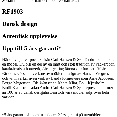
Soffan finns i butik från och med februari 2021.
RF1903
Dansk design
Autentisk upplevelse
Upp till 5 års garanti*
När du väljer en produkt från Carl Hansen & Søn får du mer än bara
en möbel. Du blir en del av en lång och stolt tradition av vackert och
karaktäristiskt hantverk, där ingenting lämnas åt slumpen. Vi är
världens största tillverkare av möbler i design av Hans J. Wegner,
och vi tillverkar även verk av kända formgivare som Arne Jacobsen,
Børge Mogensen, Ole Wanscher, Kaare Klint, Poul Kjærholm,
Bodil Kjær och Tadao Ando. Carl Hansen & Søn representerar mer
än 100 år av dansk designhistoria och våra möbler säljs över hela
världen.
*5 års garanti på inomhusmöbler. 2 års garanti på utemöbler