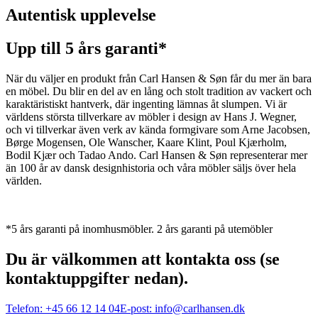
Autentisk upplevelse
Upp till 5 års garanti*
När du väljer en produkt från Carl Hansen & Søn får du mer än bara
en möbel. Du blir en del av en lång och stolt tradition av vackert och
karaktäristiskt hantverk, där ingenting lämnas åt slumpen. Vi är
världens största tillverkare av möbler i design av Hans J. Wegner,
och vi tillverkar även verk av kända formgivare som Arne Jacobsen,
Børge Mogensen, Ole Wanscher, Kaare Klint, Poul Kjærholm,
Bodil Kjær och Tadao Ando. Carl Hansen & Søn representerar mer
än 100 år av dansk designhistoria och våra möbler säljs över hela
världen.
*5 års garanti på inomhusmöbler. 2 års garanti på utemöbler
Du är välkommen att kontakta oss (se
kontaktuppgifter nedan).
Telefon:
+45 66 12 14 04
E-post:
info@carlhansen.dk