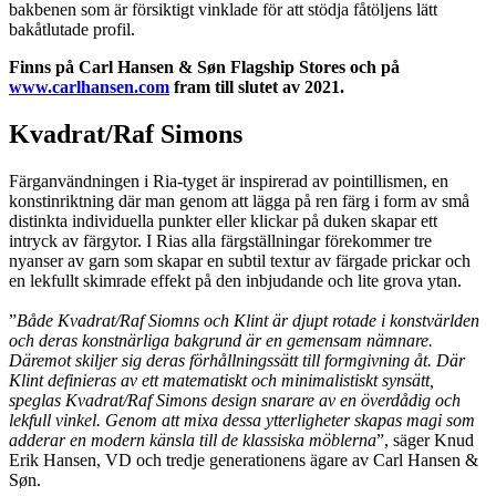
bakbenen som är försiktigt vinklade för att stödja fåtöljens lätt
bakåtlutade profil.
Finns på Carl Hansen & Søn Flagship Stores och på
www.carlhansen.com
fram till slutet av 2021.
Kvadrat/Raf Simons
Färganvändningen i Ria-tyget är inspirerad av pointillismen, en
konstinriktning där man genom att lägga på ren färg i form av små
distinkta individuella punkter eller klickar på duken skapar ett
intryck av färgytor. I Rias alla färgställningar förekommer tre
nyanser av garn som skapar en subtil textur av färgade prickar och
en lekfullt skimrade effekt på den inbjudande och lite grova ytan.
”
Både Kvadrat/Raf Siomns och Klint är djupt rotade i konstvärlden
och deras konstnärliga bakgrund är en gemensam nämnare.
Däremot skiljer sig deras förhållningssätt till formgivning åt. Där
Klint definieras av ett matematiskt och minimalistiskt synsätt,
speglas Kvadrat/Raf Simons design snarare av en överdådig och
lekfull vinkel. Genom att mixa dessa ytterligheter skapas magi som
adderar en modern känsla till de klassiska möblerna
”, säger Knud
Erik Hansen, VD och tredje generationens ägare av Carl Hansen &
Søn.