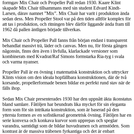
formgav Mix Chair och Propeller Pall redan 1930. Kaare Klint
skapade Mix Chair tillsammans med sin student Edvard Kindt-
Larsen, därav namnet ”Mix”. Mix Chair har varit i produktion ända
sedan dess. Men Propeller Stool var på den tiden alltför komplex för
att tas i produktion, och ritningen blev därför liggande ända fram till
1962 då pallen äntligen började tillverkas.
Mix Chair och Propeller Pall fanns från början endast i transparent
behandlat massivt trä, läder och canvas. Men nu, för första gången
någonsin, finns den även i livfulla, klarlackade versioner som
kombinerats med Kvadrat/Raf Simons formstarka Ria-tyg i svala
och varma nyanser.
Propeller Pall är en övning i matematisk konstruktion och uttrycker
Klints vision om den ideala hopfällbara konstruktionen, där de två
korsande, propellerformade benen bildar en perfekt rund stav när de
fälls ihop.
Sedan Mix Chair presenterades 1930 har den uppnått äkta ikonstatus
bland samlare. Fåtöljen har beundrats lika mycket för sin eleganta
form som för sin intrikata konstruktion, som är baserad på den
yttersta formen av en sofistikerad geometrisk övning. Fåtöljen har en
serie konvexa och konkava kurvor som upprepas och speglar
varandra, samtidigt som de bildar huvudramen och armstöden. Som
kontrast är de massiva träbenen fyrkantiga och det är enbart