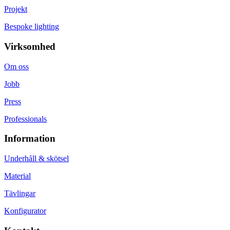
Projekt
Bespoke lighting
Virksomhed
Om oss
Jobb
Press
Professionals
Information
Underhåll & skötsel
Material
Tävlingar
Konfigurator