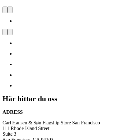
Carl Hansen & Søn Flagship Sto
Besök
oss
och
bli
inspirerad
av
dansk
design
Här hittar du oss
ADRESS
Carl Hansen & Søn Flagship Store San Francisco
111 Rhode Island Street
Suite 3
San Francisco, CA 94103