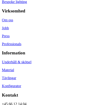
Bespoke lighting
Virksomhed
Om oss
Jobb
Press
Professionals
Information
Underhåll & skötsel
Material
Tävlingar
Konfigurator
Kontakt
+45 66 12 14 04