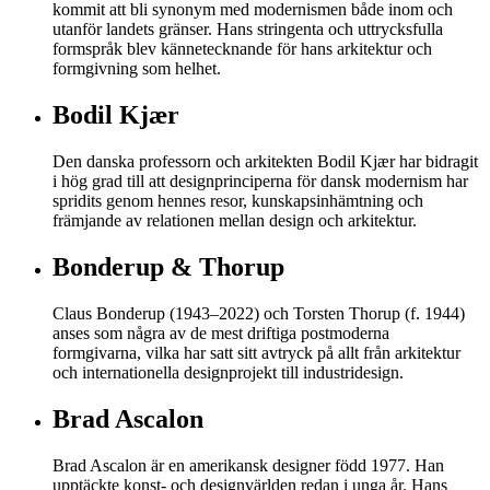
kommit att bli synonym med modernismen både inom och
utanför landets gränser. Hans stringenta och uttrycksfulla
formspråk blev kännetecknande för hans arkitektur och
formgivning som helhet.
Bodil Kjær
Den danska professorn och arkitekten Bodil Kjær har bidragit
i hög grad till att designprinciperna för dansk modernism har
spridits genom hennes resor, kunskapsinhämtning och
främjande av relationen mellan design och arkitektur.
Bonderup & Thorup
Claus Bonderup (1943–2022) och Torsten Thorup (f. 1944)
anses som några av de mest driftiga postmoderna
formgivarna, vilka har satt sitt avtryck på allt från arkitektur
och internationella designprojekt till industridesign.
Brad Ascalon
Brad Ascalon är en amerikansk designer född 1977. Han
upptäckte konst- och designvärlden redan i unga år. Hans