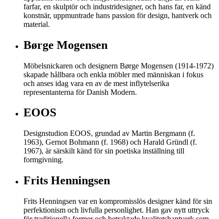
farfar, en skulptör och industridesigner, och hans far, en känd
konstnär, uppmuntrade hans passion för design, hantverk och
material.
Børge Mogensen
Möbelsnickaren och designern Børge Mogensen (1914-1972)
skapade hållbara och enkla möbler med människan i fokus
och anses idag vara en av de mest inflytelserika
representanterna för Danish Modern.
EOOS
Designstudion EOOS, grundad av Martin Bergmann (f.
1963), Gernot Bohmann (f. 1968) och Harald Gründl (f.
1967), är särskilt känd för sin poetiska inställning till
formgivning.
Frits Henningsen
Frits Henningsen var en kompromisslös designer känd för sin
perfektionism och livfulla personlighet. Han gav nytt uttryck
för traditionella former och betraktade kvalitetshantverk som