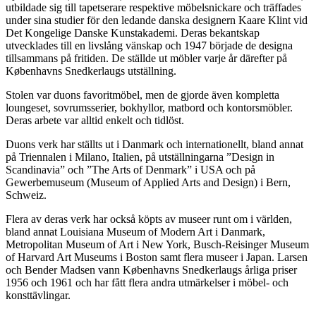
utbildade sig till tapetserare respektive möbelsnickare och träffades
under sina studier för den ledande danska designern Kaare Klint vid
Det Kongelige Danske Kunstakademi. Deras bekantskap
utvecklades till en livslång vänskap och 1947 började de designa
tillsammans på fritiden. De ställde ut möbler varje år därefter
på
Københavns Snedkerlaugs utställning.
Stolen var duons favoritmöbel, men de gjorde även kompletta
loungeset, sovrumsserier, bokhyllor, matbord och kontorsmöbler.
Deras arbete var alltid enkelt och tidlöst.
Duons verk har ställts ut i Danmark och internationellt, bland annat
på Triennalen i Milano, Italien, på utställningarna ”Design in
Scandinavia” och ”The Arts of Denmark” i USA och på
Gewerbemuseum (Museum of Applied Arts and Design) i Bern,
Schweiz.
Flera av deras verk har också köpts av museer runt om i världen,
bland annat Louisiana Museum of Modern Art i Danmark,
Metropolitan Museum of Art i New York, Busch-Reisinger Museum
of Harvard Art Museums i Boston samt flera museer i Japan. Larsen
och Bender Madsen vann Københavns Snedkerlaugs årliga priser
1956 och 1961 och har fått flera andra utmärkelser i möbel- och
konsttävlingar.