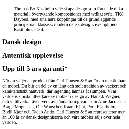
Thomas Bo Kastholm ville skapa design som förenade olika
material i övertygande kompositioner med tydligt syfte. TK8
Daybed, med sina nära kopplingar till de grundläggande
principerna i klassisk, modern dansk design, exemplifierar
Kastholms ideal.
Dansk design
Autentisk upplevelse
Upp till 5 års garanti*
När du väljer en produkt från Carl Hansen & Søn får du mer än bara
en möbel. Du blir en del av en lång och stolt tradition av vackert och
karaktäristiskt hantverk, där ingenting lämnas åt slumpen. Vi är
världens största tillverkare av möbler i design av Hans J. Wegner,
och vi tillverkar även verk av kända formgivare som Arne Jacobsen,
Børge Mogensen, Ole Wanscher, Kaare Klint, Poul Kjærholm,
Bodil Kjær och Tadao Ando. Carl Hansen & Søn representerar mer
än 100 år av dansk designhistoria och våra möbler säljs över hela
världen.