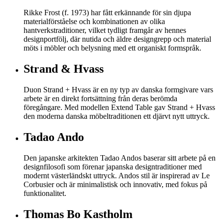
Rikke Frost (f. 1973) har fått erkännande för sin djupa
materialförståelse och kombinationen av olika
hantverkstraditioner, vilket tydligt framgår av hennes
designportfölj, där nutida och äldre designgrepp och material
möts i möbler och belysning med ett organiskt formspråk.
Strand & Hvass
Duon Strand + Hvass är en ny typ av danska formgivare vars
arbete är en direkt fortsättning från deras berömda
föregångare. Med modellen Extend Table gav Strand + Hvass
den moderna danska möbeltraditionen ett djärvt nytt uttryck.
Tadao Ando
Den japanske arkitekten Tadao Andos baserar sitt arbete på en
designfilosofi som förenar japanska designtraditioner med
modernt västerländskt uttryck. Andos stil är inspirerad av Le
Corbusier och är minimalistisk och innovativ, med fokus på
funktionalitet.
Thomas Bo Kastholm