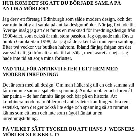
HUR KOM DET SIG ATT DU BÖRJADE SAMLA PÅ
ANTIKA MÖBLER?
Jag drev ett företag i Edinburgh som sålde modern design, och det
var min hobby att samla på antika designmöbler. När jag flyttade till
Sverige insåg jag att det fanns en marknad för inredningsdesign från
1900-talet, som också är min stora passion. Jag öppnade min första
butik i Gamla Stan 1998, där jag sålde saker från min egen samling.
Efter två veckor var butiken halvtom. Ibland får jag frågan om det
var svårt att gå ifrån att samla till att sälja, men svaret är nej – jag
hade inte tid att sörja mina förluster.
VAD TILLFÖR ANTIKVITETER I ETT HEM MED
MODERN INREDNING?
Det är som med all design: Om man håller sig till en och samma stil
får man inte samma själ eller spänning. Antika möbler och föremål
har patina – de har funnits länge och bär på en historia. Att
kombinera moderna möbler med antikviteter kan fungera bra rent
estetiskt, men det ger också lite edge och spänning så att rummet
känns som ett hem och inte som något hämtat ur en
inredningstidning.
PÅ VILKET SÄTT TYCKER DU ATT HANS J. WEGNERS
MÖBLER STICKER UT?