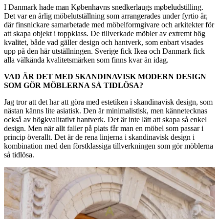
I Danmark hade man Københavns snedkerlaugs møbeludstilling.
Det var en årlig möbelutställning som arrangerades under fyrtio år,
där finsnickare samarbetade med möbelformgivare och arkitekter för
att skapa objekt i toppklass. De tillverkade möbler av extremt hög
kvalitet, både vad gäller design och hantverk, som enbart visades
upp på den här utställningen. Sverige fick Ikea och Danmark fick
alla välkända kvalitetsmärken som finns kvar än idag.
VAD ÄR DET MED SKANDINAVISK MODERN DESIGN
SOM GÖR MÖBLERNA SÅ TIDLÖSA?
Jag tror att det har att göra med estetiken i skandinavisk design, som
nästan känns lite asiatisk. Den är minimalistisk, men kännetecknas
också av högkvalitativt hantverk. Det är inte lätt att skapa så enkel
design. Men när allt faller på plats får man en möbel som passar i
princip överallt. Det är de rena linjerna i skandinavisk design i
kombination med den förstklassiga tillverkningen som gör möblerna
så tidlösa.