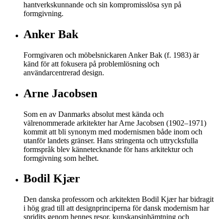
hantverkskunnande och sin kompromisslösa syn på
formgivning.
Anker Bak
Formgivaren och möbelsnickaren Anker Bak (f. 1983) är
känd för att fokusera på problemlösning och
användarcentrerad design.
Arne Jacobsen
Som en av Danmarks absolut mest kända och
välrenommerade arkitekter har Arne Jacobsen (1902–1971)
kommit att bli synonym med modernismen både inom och
utanför landets gränser. Hans stringenta och uttrycksfulla
formspråk blev kännetecknande för hans arkitektur och
formgivning som helhet.
Bodil Kjær
Den danska professorn och arkitekten Bodil Kjær har bidragit
i hög grad till att designprinciperna för dansk modernism har
spridits genom hennes resor, kunskapsinhämtning och