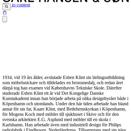
Skip to content
1934, vid 19 års ålder, avslutade Esben Klint sin lärlingsutbildning
som möbelsnickare och tilldelades en bronsmedalj, och redan året
därpå tog han examen vid Københavns Tekniske Skole. Därefter
studerade Esben Klint ett år vid Det Kongelige Danske
Kunstakademi innan han började arbeta på olika designbyråer både i
Köpenhamn och utomlands. Under den här tiden arbetade han bland
annat för sin far, Kaare Klint, med Betlehemskyrkan i Köpenhamn,
för Mogens Koch med möbler till sjukhuset i Skive och för den
svenska arkitekten E.G. Asplund med möbler till en skola i
Karlshamn. Han arbetade även med industriell design för Philips
radiofabrik i Eindhoven, Nederländerna. Tillsammans med sin nära