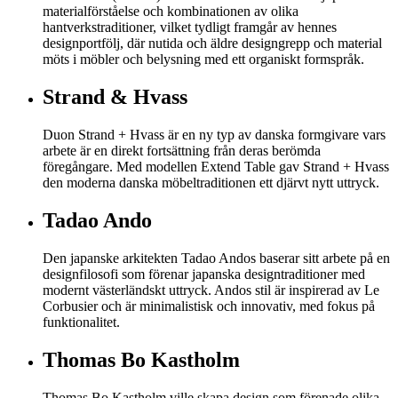
materialförståelse och kombinationen av olika
hantverkstraditioner, vilket tydligt framgår av hennes
designportfölj, där nutida och äldre designgrepp och material
möts i möbler och belysning med ett organiskt formspråk.
Strand & Hvass
Duon Strand + Hvass är en ny typ av danska formgivare vars
arbete är en direkt fortsättning från deras berömda
föregångare. Med modellen Extend Table gav Strand + Hvass
den moderna danska möbeltraditionen ett djärvt nytt uttryck.
Tadao Ando
Den japanske arkitekten Tadao Andos baserar sitt arbete på en
designfilosofi som förenar japanska designtraditioner med
modernt västerländskt uttryck. Andos stil är inspirerad av Le
Corbusier och är minimalistisk och innovativ, med fokus på
funktionalitet.
Thomas Bo Kastholm
Thomas Bo Kastholm ville skapa design som förenade olika