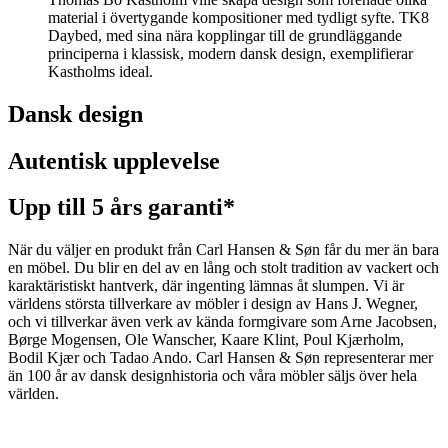
material i övertygande kompositioner med tydligt syfte. TK8
Daybed, med sina nära kopplingar till de grundläggande
principerna i klassisk, modern dansk design, exemplifierar
Kastholms ideal.
Dansk design
Autentisk upplevelse
Upp till 5 års garanti*
När du väljer en produkt från Carl Hansen & Søn får du mer än bara
en möbel. Du blir en del av en lång och stolt tradition av vackert och
karaktäristiskt hantverk, där ingenting lämnas åt slumpen. Vi är
världens största tillverkare av möbler i design av Hans J. Wegner,
och vi tillverkar även verk av kända formgivare som Arne Jacobsen,
Børge Mogensen, Ole Wanscher, Kaare Klint, Poul Kjærholm,
Bodil Kjær och Tadao Ando. Carl Hansen & Søn representerar mer
än 100 år av dansk designhistoria och våra möbler säljs över hela
världen.