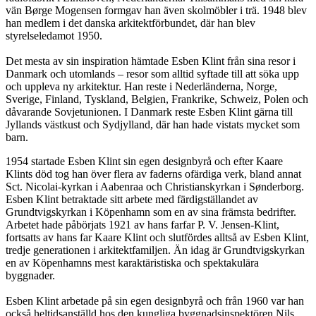
vän Børge Mogensen formgav han även skolmöbler i trä. 1948 blev
han medlem i det danska arkitektförbundet, där han blev
styrelseledamot 1950.
Det mesta av sin inspiration hämtade Esben Klint från sina resor i
Danmark och utomlands – resor som alltid syftade till att söka upp
och uppleva ny arkitektur. Han reste i Nederländerna, Norge,
Sverige, Finland, Tyskland, Belgien, Frankrike, Schweiz, Polen och
dåvarande Sovjetunionen. I Danmark reste Esben Klint gärna till
Jyllands västkust och Sydjylland, där han hade vistats mycket som
barn.
1954 startade Esben Klint sin egen designbyrå och efter Kaare
Klints död tog han över flera av faderns ofärdiga verk, bland annat
Sct. Nicolai-kyrkan i Aabenraa och Christianskyrkan i Sønderborg.
Esben Klint betraktade sitt arbete med färdigställandet av
Grundtvigskyrkan i Köpenhamn som en av sina främsta bedrifter.
Arbetet hade påbörjats 1921 av hans farfar P. V. Jensen-Klint,
fortsatts av hans far Kaare Klint och slutfördes alltså av Esben Klint,
tredje generationen i arkitektfamiljen. Än idag är Grundtvigskyrkan
en av Köpenhamns mest karaktäristiska och spektakulära
byggnader.
Esben Klint arbetade på sin egen designbyrå och från 1960 var han
också heltidsanställd hos den kungliga byggnadsinspektören Nils