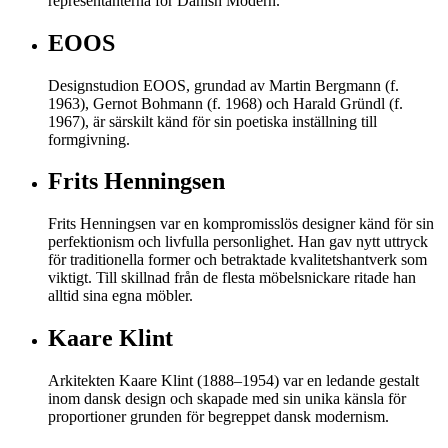
representanterna för Danish Modern.
EOOS
Designstudion EOOS, grundad av Martin Bergmann (f.
1963), Gernot Bohmann (f. 1968) och Harald Gründl (f.
1967), är särskilt känd för sin poetiska inställning till
formgivning.
Frits Henningsen
Frits Henningsen var en kompromisslös designer känd för sin
perfektionism och livfulla personlighet. Han gav nytt uttryck
för traditionella former och betraktade kvalitetshantverk som
viktigt. Till skillnad från de flesta möbelsnickare ritade han
alltid sina egna möbler.
Kaare Klint
Arkitekten Kaare Klint (1888–1954) var en ledande gestalt
inom dansk design och skapade med sin unika känsla för
proportioner grunden för begreppet dansk modernism.