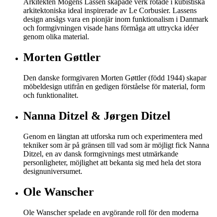
Arkitekten Mogens Lassen skapade verk rotade i kubistiska
arkitektoniska ideal inspirerade av Le Corbusier. Lassens
design ansågs vara en pionjär inom funktionalism i Danmark
och formgivningen visade hans förmåga att uttrycka idéer
genom olika material.
Morten Gøttler
Den danske formgivaren Morten Gøttler (född 1944) skapar
möbeldesign utifrån en gedigen förståelse för material, form
och funktionalitet.
Nanna Ditzel & Jørgen Ditzel
Genom en längtan att utforska rum och experimentera med
tekniker som är på gränsen till vad som är möjligt fick Nanna
Ditzel, en av dansk formgivnings mest utmärkande
personligheter, möjlighet att bekanta sig med hela det stora
designuniversumet.
Ole Wanscher
Ole Wanscher spelade en avgörande roll för den moderna