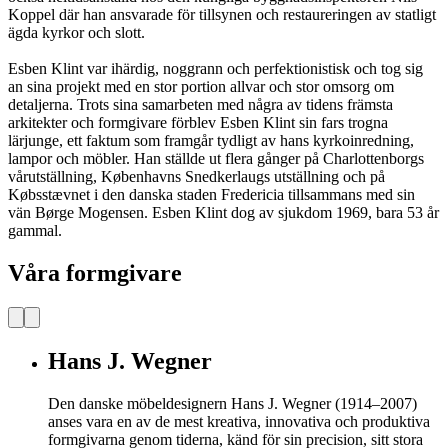
Koppel där han ansvarade för tillsynen och restaureringen av statligt
ägda kyrkor och slott.
Esben Klint var ihärdig, noggrann och perfektionistisk och tog sig
an sina projekt med en stor portion allvar och stor omsorg om
detaljerna. Trots sina samarbeten med några av tidens främsta
arkitekter och formgivare förblev Esben Klint sin fars trogna
lärjunge, ett faktum som framgår tydligt av hans kyrkoinredning,
lampor och möbler. Han ställde ut flera gånger på Charlottenborgs
vårutställning, Københavns Snedkerlaugs utställning och på
Købsstævnet i den danska staden Fredericia tillsammans med sin
vän Børge Mogensen. Esben Klint dog av sjukdom 1969, bara 53 år
gammal.
Våra formgivare
Hans J. Wegner
Den danske möbeldesignern Hans J. Wegner (1914–2007)
anses vara en av de mest kreativa, innovativa och produktiva
formgivarna genom tiderna, känd för sin precision, sitt stora