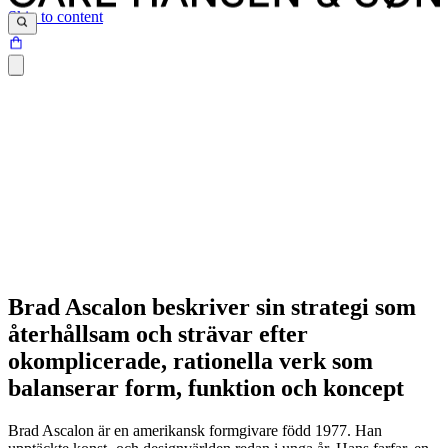
Skip to content
Brad Ascalon beskriver sin strategi som
återhållsam och strävar efter
Fokus på hantverk, material och hållbarhet
okomplicerade, rationella verk som
balanserar form, funktion och koncept
Brad Ascalon är en amerikansk formgivare född 1977. Han