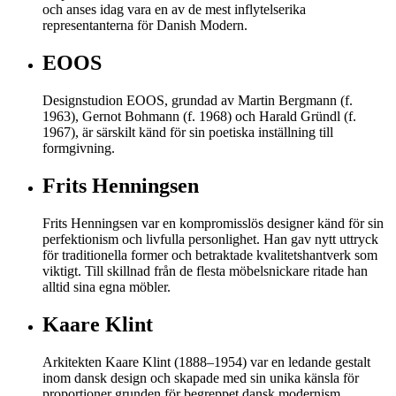
och anses idag vara en av de mest inflytelserika
representanterna för Danish Modern.
EOOS
Designstudion EOOS, grundad av Martin Bergmann (f.
1963), Gernot Bohmann (f. 1968) och Harald Gründl (f.
1967), är särskilt känd för sin poetiska inställning till
formgivning.
Frits Henningsen
Frits Henningsen var en kompromisslös designer känd för sin
perfektionism och livfulla personlighet. Han gav nytt uttryck
för traditionella former och betraktade kvalitetshantverk som
viktigt. Till skillnad från de flesta möbelsnickare ritade han
alltid sina egna möbler.
Kaare Klint
Arkitekten Kaare Klint (1888–1954) var en ledande gestalt
inom dansk design och skapade med sin unika känsla för
proportioner grunden för begreppet dansk modernism.