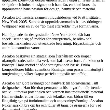
upptäckte konst- och designvärlden redan i unga år. Hans farfar, en
skulptör och industridesigner, och hans far, en känd konstnär,
uppmuntrade hans passion för design, hantverk och material.
Ascalon tog magisterexamen i industridesign vid Pratt Institute i
New York 2005. Samma år uppmärksammades han av tidningen
Wallpaper som en av de ”tio mest eftersökta” nya formgivarna.
Han öppnade sin designstudio i New York 2006, där han
specialiserade sig på möbler för entreprenad-, besöks- och
bostadsmarknaden och utvecklade belysning, förpackningar och
andra konsumtionsvaror.
Ascalon beskriver sin strategi som återhållsam och skapar
okomplicerade, rationella verk som balanserar form, funktion och
koncept. Hans metod är både strategisk och lyrisk. Enkla
kompositioner bildar autentiska lösningar som passar in naturligt i
omgivningen, vilket skapar perfekt atmosfär och effekt.
Ascalon har gjort livslängd och hantverk till hörnstenarna i sitt
designarbete. Han föredrar permanenta lösningar framför trender
och vill utforska potentialen och värmen hos traditionella material.
Han använder enbart former och tekniker som bidrar till en
långsiktig syn på funktionalitet och anpassningsförmåga. Ascalon
tycker särskilt bra om trä och gillar att tänja på gränserna för vad
detta material kan göra.