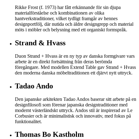
Rikke Frost (f. 1973) har fått erkännande för sin djupa
materialförståelse och kombinationen av olika
hantverkstraditioner, vilket tydligt framgår av hennes
designportfölj, där nutida och äldre designgrepp och material
möts i möbler och belysning med ett organiskt formspråk.
Strand & Hvass
Duon Strand + Hvass är en ny typ av danska formgivare vars
arbete är en direkt fortsättning från deras berömda
föregångare. Med modellen Extend Table gav Strand + Hvass
den moderna danska möbeltraditionen ett djärvt nytt uttryck.
Tadao Ando
Den japanske arkitekten Tadao Andos baserar sitt arbete på en
designfilosofi som förenar japanska designtraditioner med
modernt västerländskt uttryck. Andos stil är inspirerad av Le
Corbusier och är minimalistisk och innovativ, med fokus på
funktionalitet.
Thomas Bo Kastholm