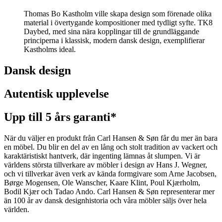
Thomas Bo Kastholm ville skapa design som förenade olika
material i övertygande kompositioner med tydligt syfte. TK8
Daybed, med sina nära kopplingar till de grundläggande
principerna i klassisk, modern dansk design, exemplifierar
Kastholms ideal.
Dansk design
Autentisk upplevelse
Upp till 5 års garanti*
När du väljer en produkt från Carl Hansen & Søn får du mer än bara
en möbel. Du blir en del av en lång och stolt tradition av vackert och
karaktäristiskt hantverk, där ingenting lämnas åt slumpen. Vi är
världens största tillverkare av möbler i design av Hans J. Wegner,
och vi tillverkar även verk av kända formgivare som Arne Jacobsen,
Børge Mogensen, Ole Wanscher, Kaare Klint, Poul Kjærholm,
Bodil Kjær och Tadao Ando. Carl Hansen & Søn representerar mer
än 100 år av dansk designhistoria och våra möbler säljs över hela
världen.