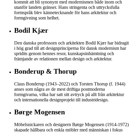
kommit att bli synonym med modernismen både inom och
utanför landets gränser. Hans stringenta och uttrycksfulla
formspråk blev kännetecknande för hans arkitektur och
formgivning som helhet.
Bodil Kjær
Den danska professorn och arkitekten Bodil Kjær har bidragit
i hög grad till att designprinciperna för dansk modernism har
spridits genom hennes resor, kunskapsinhämtning och
främjande av relationen mellan design och arkitektur.
Bonderup & Thorup
Claus Bonderup (1943–2022) och Torsten Thorup (f. 1944)
anses som några av de mest driftiga postmoderna
formgivarna, vilka har satt sitt avtryck på allt från arkitektur
och internationella designprojekt till industridesign.
Børge Mogensen
Möbelsnickaren och designern Børge Mogensen (1914-1972)
skapade hållbara och enkla möbler med människan i fokus