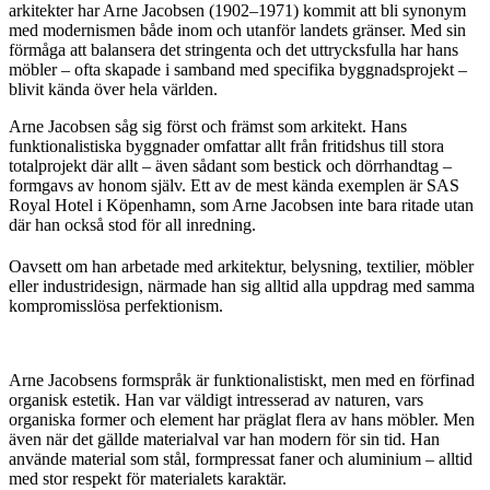
arkitekter har Arne Jacobsen (1902–1971) kommit att bli synonym
med modernismen både inom och utanför landets gränser. Med sin
förmåga att balansera det stringenta och det uttrycksfulla har hans
möbler – ofta skapade i samband med specifika byggnadsprojekt –
blivit kända över hela världen.
Arne Jacobsen såg sig först och främst som arkitekt. Hans
funktionalistiska byggnader omfattar allt från fritidshus till stora
totalprojekt där allt – även sådant som bestick och dörrhandtag –
formgavs av honom själv. Ett av de mest kända exemplen är SAS
Royal Hotel i Köpenhamn, som Arne Jacobsen inte bara ritade utan
där han också stod för all inredning.
Oavsett om han arbetade med arkitektur, belysning, textilier, möbler
eller industridesign, närmade han sig alltid alla uppdrag med samma
kompromisslösa perfektionism.
Arne Jacobsens formspråk är funktionalistiskt, men med en förfinad
organisk estetik. Han var väldigt intresserad av naturen, vars
organiska former och element har präglat flera av hans möbler. Men
även när det gällde materialval var han modern för sin tid. Han
använde material som stål, formpressat faner och aluminium – alltid
med stor respekt för materialets karaktär.