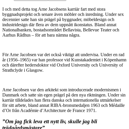
I och med detta tog Arne Jacobsens karriär fart med stora
byggnadsprojekt och senare även möbler och inredning. Under sex
decennier satte han sin prägel på byggnader, möbeldesign och
industridesign där flera av dem uppnått ikonstatus. Bland annat
Nationalbanken, bostadsområdet Bellavista, Bellevue Teater och
Aarhus Rådhus – för att bara nämna några.
För Arne Jacobsen var det också viktigt att undervisa. Under en rad
år (1956–1965) var han professor vid Kunstakademiet i Köpenhamn
och därefter hedersdoktor vid Oxford University och University of
Strathclyde i Glasgow.
Arne Jacobsen var den arkitekt som introducerade modernismen i
Danmark och satte sin egen prägel på den nya riktningen. Under sin
karriär tilldelades han flera danska och internationella utmärkelser
för sitt arbete, bland annat RIBA-bronsmedaljen 1963 och Médaille
d’Or från Académie d’Architecture de France 1971.
”Om jag fick leva ett nytt liv, skulle jag bli
trädgårdsmästare”