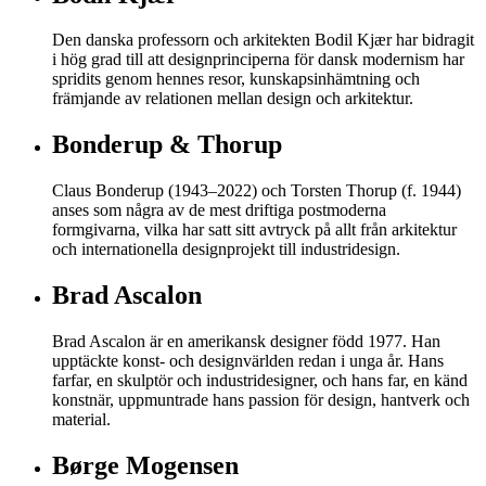
Den danska professorn och arkitekten Bodil Kjær har bidragit
i hög grad till att designprinciperna för dansk modernism har
spridits genom hennes resor, kunskapsinhämtning och
främjande av relationen mellan design och arkitektur.
Bonderup & Thorup
Claus Bonderup (1943–2022) och Torsten Thorup (f. 1944)
anses som några av de mest driftiga postmoderna
formgivarna, vilka har satt sitt avtryck på allt från arkitektur
och internationella designprojekt till industridesign.
Brad Ascalon
Brad Ascalon är en amerikansk designer född 1977. Han
upptäckte konst- och designvärlden redan i unga år. Hans
farfar, en skulptör och industridesigner, och hans far, en känd
konstnär, uppmuntrade hans passion för design, hantverk och
material.
Børge Mogensen