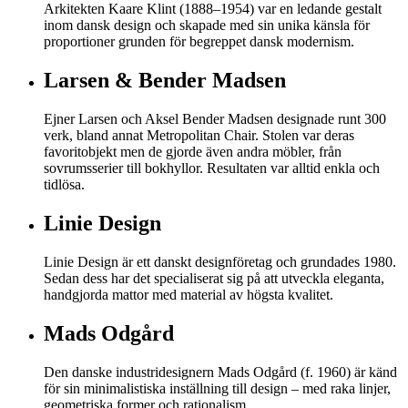
Arkitekten Kaare Klint (1888–1954) var en ledande gestalt
inom dansk design och skapade med sin unika känsla för
proportioner grunden för begreppet dansk modernism.
Larsen & Bender Madsen
Ejner Larsen och Aksel Bender Madsen designade runt 300
verk, bland annat Metropolitan Chair. Stolen var deras
favoritobjekt men de gjorde även andra möbler, från
sovrumsserier till bokhyllor. Resultaten var alltid enkla och
tidlösa.
Linie Design
Linie Design är ett danskt designföretag och grundades 1980.
Sedan dess har det specialiserat sig på att utveckla eleganta,
handgjorda mattor med material av högsta kvalitet.
Mads Odgård
Den danske industridesignern Mads Odgård (f. 1960) är känd
för sin minimalistiska inställning till design – med raka linjer,
geometriska former och rationalism.