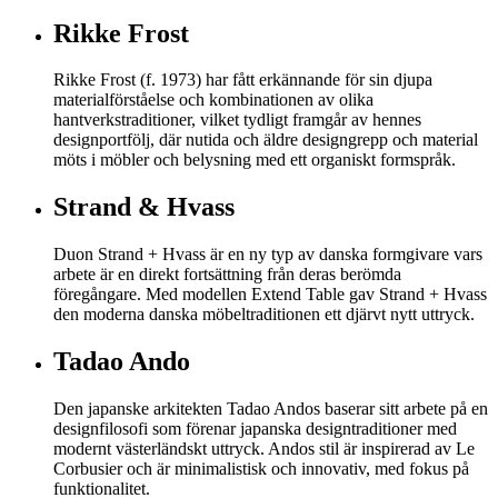
Rikke Frost
Rikke Frost (f. 1973) har fått erkännande för sin djupa
materialförståelse och kombinationen av olika
hantverkstraditioner, vilket tydligt framgår av hennes
designportfölj, där nutida och äldre designgrepp och material
möts i möbler och belysning med ett organiskt formspråk.
Strand & Hvass
Duon Strand + Hvass är en ny typ av danska formgivare vars
arbete är en direkt fortsättning från deras berömda
föregångare. Med modellen Extend Table gav Strand + Hvass
den moderna danska möbeltraditionen ett djärvt nytt uttryck.
Tadao Ando
Den japanske arkitekten Tadao Andos baserar sitt arbete på en
designfilosofi som förenar japanska designtraditioner med
modernt västerländskt uttryck. Andos stil är inspirerad av Le
Corbusier och är minimalistisk och innovativ, med fokus på
funktionalitet.