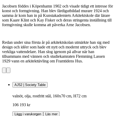
Jacobsen föddes i Köpenhamn 1902 och visade tidigt ett intresse för
konst och formgivning. Han blev färdigutbildad murare 1924 och
samma år kom han in på Kunstakademiets Arkitektskole där lärare
som Kaare Klint och Kay Fisker och deras stringenta inställning till
formgivning skulle komma att påverka Arne Jacobsen.
Redan under sina första år på arkitektskolan utmärkte han sig med
design och idéer som hade ett nytt och modernt uttryck och blev
verkliga vattendelare. Han slog igenom på allvar när han
tillsammans med vännen och studiekamraten Flemming Lassen
1929 vann en arkitekttävling om Framtidens Hus.
AJ52 | Society Table
valnöt, olja, rostfritt stål, 160x70 cm, H72 cm
106 193 kr
Lägg i varukorgen
Läs mer