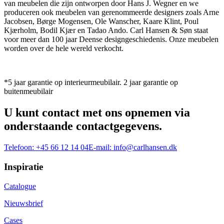
van meubelen die zijn ontworpen door Hans J. Wegner en we
produceren ook meubelen van gerenommeerde designers zoals Arne
Jacobsen, Børge Mogensen, Ole Wanscher, Kaare Klint, Poul
Kjærholm, Bodil Kjær en Tadao Ando. Carl Hansen & Søn staat
voor meer dan 100 jaar Deense designgeschiedenis. Onze meubelen
worden over de hele wereld verkocht.
*5 jaar garantie op interieurmeubilair. 2 jaar garantie op
buitenmeubilair
U kunt contact met ons opnemen via
onderstaande contactgegevens.
Telefoon:
+45 66 12 14 04
E-mail:
info@carlhansen.dk
Inspiratie
Catalogue
Nieuwsbrief
Cases