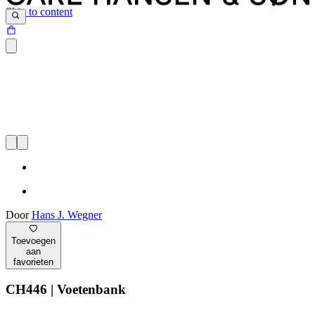
Skip to content
Door
Hans J. Wegner
Toevoegen
aan
favorieten
CH446 | Voetenbank