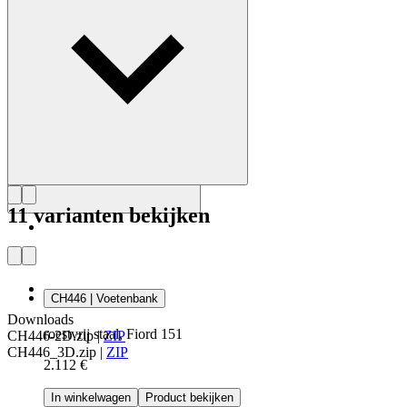
Maak kennis met Hans J. Wegner
11 varianten bekijken
CH446 | Voetenbank
Downloads
roestvrij staal, Fiord 151
CH446-2D.zip
|
ZIP
CH446_3D.zip
|
ZIP
2.112 €
In winkelwagen
Product bekijken