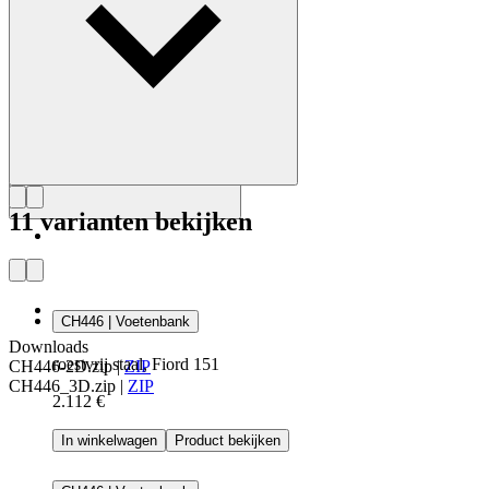
11 varianten bekijken
CH446 | Voetenbank
Downloads
roestvrij staal, Fiord 151
CH446-2D.zip
|
ZIP
CH446_3D.zip
|
ZIP
2.112 €
In winkelwagen
Product bekijken