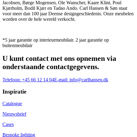
Jacobsen, Børge Mogensen, Ole Wanscher, Kaare Klint, Poul
Kjærholm, Bodil Kjær en Tadao Ando. Carl Hansen & Søn staat
voor meer dan 100 jaar Deense designgeschiedenis. Onze meubelen
worden over de hele wereld verkocht.
*5 jaar garantie op interieurmeubilair. 2 jaar garantie op
buitenmeubilair
U kunt contact met ons opnemen via
onderstaande contactgegevens.
Telefoon:
+45 66 12 14 04
E-mail:
info@carlhansen.dk
Inspiratie
Catalogue
Nieuwsbrief
Cases
Bespoke lighting