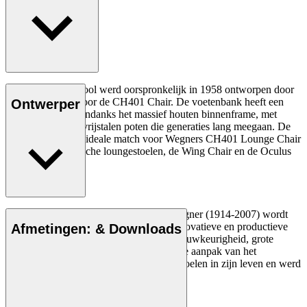
De CH446 Footstool werd oorspronkelijk in 1958 ontworpen door
Hans J. Wegner voor de CH401 Chair. De voetenbank heeft een
Ontwerper
lichte uitstraling, ondanks het massief houten binnenframe, met
buisvormige roestvrijstalen poten die generaties lang meegaan. De
voetenbank is een ideale match voor Wegners CH401 Lounge Chair
en zijn twee iconische loungestoelen, de Wing Chair en de Oculus
Chair.
De Deense meubelontwerper Hans J. Wegner (1914-2007) wordt
gezien als een van de meest creatieve, innovatieve en productieve
Afmetingen: & Downloads
ontwerpers aller tijden, bekend om zijn nauwkeurigheid, grote
inzicht in vakmanschap en compromisloze aanpak van het
ontwerpen. Wegner ontwierp bijna 500 stoelen in zijn leven en werd
vaak de meester van de stoel genoemd.
Maak kennis met Hans J. Wegner