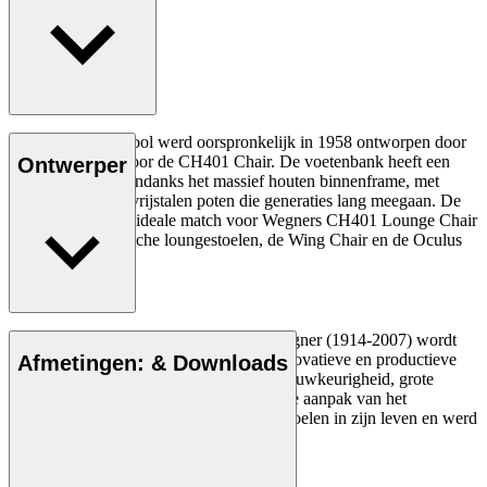
De CH446 Footstool werd oorspronkelijk in 1958 ontworpen door
Hans J. Wegner voor de CH401 Chair. De voetenbank heeft een
Ontwerper
lichte uitstraling, ondanks het massief houten binnenframe, met
buisvormige roestvrijstalen poten die generaties lang meegaan. De
voetenbank is een ideale match voor Wegners CH401 Lounge Chair
en zijn twee iconische loungestoelen, de Wing Chair en de Oculus
Chair.
De Deense meubelontwerper Hans J. Wegner (1914-2007) wordt
gezien als een van de meest creatieve, innovatieve en productieve
Afmetingen: & Downloads
ontwerpers aller tijden, bekend om zijn nauwkeurigheid, grote
inzicht in vakmanschap en compromisloze aanpak van het
ontwerpen. Wegner ontwierp bijna 500 stoelen in zijn leven en werd
vaak de meester van de stoel genoemd.
Maak kennis met Hans J. Wegner