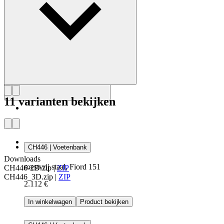
11 varianten bekijken
CH446 | Voetenbank
Downloads
roestvrij staal, Fiord 151
CH446-2D.zip
|
ZIP
CH446_3D.zip
|
ZIP
2.112 €
In winkelwagen
Product bekijken