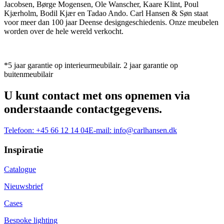
Jacobsen, Børge Mogensen, Ole Wanscher, Kaare Klint, Poul
Kjærholm, Bodil Kjær en Tadao Ando. Carl Hansen & Søn staat
voor meer dan 100 jaar Deense designgeschiedenis. Onze meubelen
worden over de hele wereld verkocht.
*5 jaar garantie op interieurmeubilair. 2 jaar garantie op
buitenmeubilair
U kunt contact met ons opnemen via
onderstaande contactgegevens.
Telefoon:
+45 66 12 14 04
E-mail:
info@carlhansen.dk
Inspiratie
Catalogue
Nieuwsbrief
Cases
Bespoke lighting