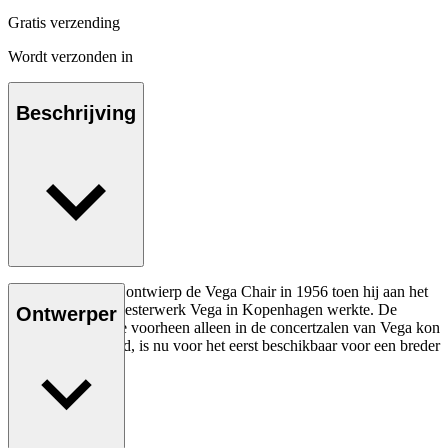
Gratis verzending
Wordt verzonden in
Beschrijving
Vilhelm Lauritzen ontwierp de Vega Chair in 1956 toen hij aan het
modernistische meesterwerk Vega in Kopenhagen werkte. De
Ontwerper
stapelbare stoel die voorheen alleen in de concertzalen van Vega kon
worden bewonderd, is nu voor het eerst beschikbaar voor een breder
publiek.
Lees meer