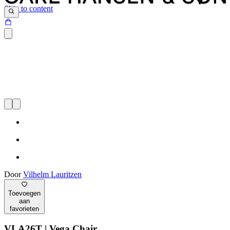
Skip to content
Door
Vilhelm Lauritzen
Toevoegen
aan
favorieten
VLA26T | Vega Chair