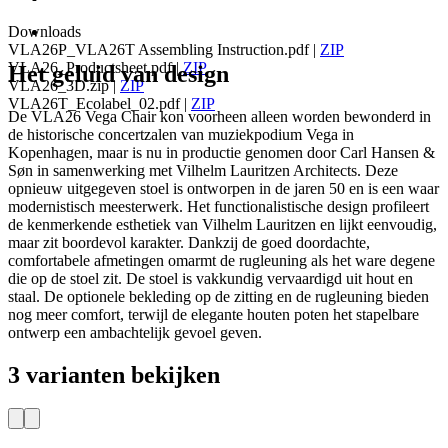
Downloads
VLA26P_VLA26T Assembling Instruction.pdf
|
ZIP
VLA26_Productsheet.pdf
|
ZIP
Het geluid van design
VLA26_3D.zip
|
ZIP
VLA26T_Ecolabel_02.pdf
|
ZIP
De VLA26 Vega Chair kon voorheen alleen worden bewonderd in
de historische concertzalen van muziekpodium Vega in
Kopenhagen, maar is nu in productie genomen door Carl Hansen &
Søn in samenwerking met Vilhelm Lauritzen Architects. Deze
opnieuw uitgegeven stoel is ontworpen in de jaren 50 en is een waar
modernistisch meesterwerk. Het functionalistische design profileert
de kenmerkende esthetiek van Vilhelm Lauritzen en lijkt eenvoudig,
maar zit boordevol karakter. Dankzij de goed doordachte,
comfortabele afmetingen omarmt de rugleuning als het ware degene
die op de stoel zit. De stoel is vakkundig vervaardigd uit hout en
staal. De optionele bekleding op de zitting en de rugleuning bieden
nog meer comfort, terwijl de elegante houten poten het stapelbare
ontwerp een ambachtelijk gevoel geven.
3 varianten bekijken