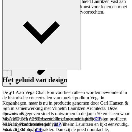
functie volgt. Gedurende zijn hele carrière hield Lauritzen vast aan
de benadering dat architectuur toegepaste kunst voor iedereen moet
zijn – niet alleen voor een selecte groep bevoorrechten.
Maak kennis met Vilhelm Lauritzen
Het geluid van design
De VLA26 Vega Chair kon voorheen alleen worden bewonderd in
de historische concertzalen van muziekpodium Vega in
Kopenhagen, maar is nu in productie genomen door Carl Hansen &
Søn in samenwerking met Vilhelm Lauritzen Architects. Deze
opnieuw uitgegeven stoel is ontworpen in de jaren 50 en is een waar
Downloads
modernistisch meesterwerk. Het functionalistische design profileert
VLA26P_VLA26T Assembling Instruction.pdf
|
ZIP
de kenmerkende esthetiek van Vilhelm Lauritzen en lijkt eenvoudig,
VLA26_Productsheet.pdf
|
ZIP
maar zit boordevol karakter. Dankzij de goed doordachte,
VLA26_3D.zip
|
ZIP