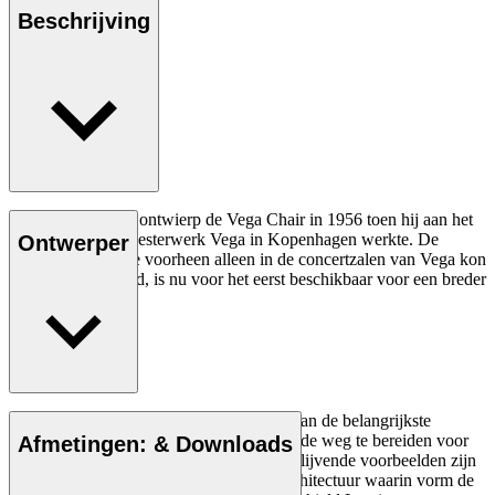
Beschrijving
Vilhelm Lauritzen ontwierp de Vega Chair in 1956 toen hij aan het
modernistische meesterwerk Vega in Kopenhagen werkte. De
Ontwerper
stapelbare stoel die voorheen alleen in de concertzalen van Vega kon
worden bewonderd, is nu voor het eerst beschikbaar voor een breder
publiek.
Lees meer
Vilhelm Lauritzen (1894-1984) was een van de belangrijkste
Deense architecten van zijn tijd. Hij hielp de weg te bereiden voor
Afmetingen: & Downloads
het Deense modernisme met werken die blijvende voorbeelden zijn
van een toen nieuwe en revolutionaire architectuur waarin vorm de