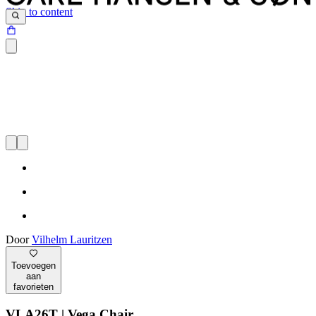
Skip to content
Door
Vilhelm Lauritzen
Toevoegen
aan
favorieten
VLA26T | Vega Chair