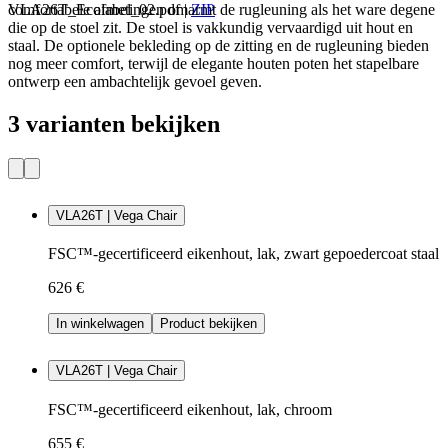
comfortabele afmetingen omarmt de rugleuning als het ware degene
VLA26T_Ecolabel_02.pdf
|
ZIP
die op de stoel zit. De stoel is vakkundig vervaardigd uit hout en
staal. De optionele bekleding op de zitting en de rugleuning bieden
nog meer comfort, terwijl de elegante houten poten het stapelbare
ontwerp een ambachtelijk gevoel geven.
3 varianten bekijken
VLA26T | Vega Chair
FSC™-gecertificeerd eikenhout, lak, zwart gepoedercoat staal
626 €
In winkelwagen
Product bekijken
VLA26T | Vega Chair
FSC™-gecertificeerd eikenhout, lak, chroom
655 €