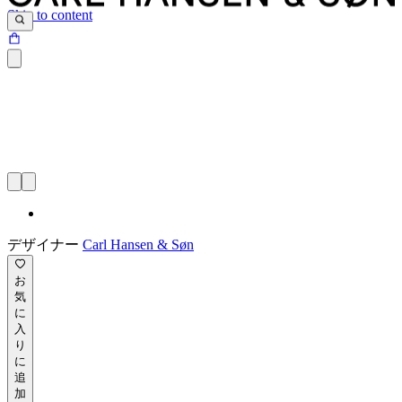
Skip to content
デザイナー
Carl Hansen & Søn
お
気
に
入
り
に
追
加