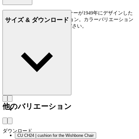
CU CH24は、ハンス J. ウェグナーが1949年にデザインした
サイズ & ダウンロード
CH24 Yチェア用の革製クッション。カラーバリエーション
に富む皮革各種からお選びください。
他のバリエーション
ダウンロード
CU CH24 | cushion for the Wishbone Chair