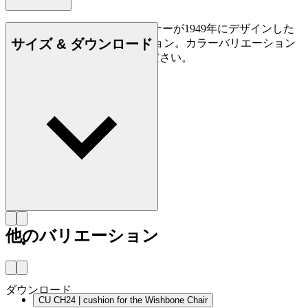
CU CH24は、ハンス J. ウェグナーが1949年にデザインした
サイズ & ダウンロード
CH24 Yチェア用の革製クッション。カラーバリエーション
に富む皮革各種からお選びください。
他のバリエーション
ダウンロード
CU CH24 | cushion for the Wishbone Chair