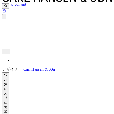
Skip to content
デザイナー
Carl Hansen & Søn
お
気
に
入
り
に
追
加