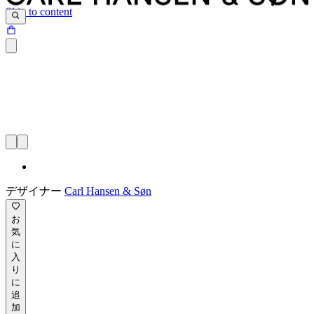
Skip to content
デザイナー
Carl Hansen & Søn
お
気
に
入
り
に
追
加