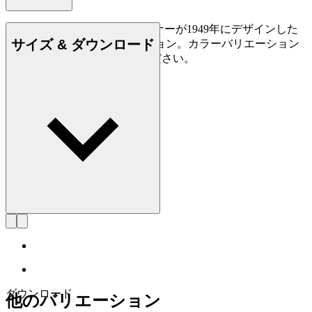
CU CH24は、ハンス J. ウェグナーが1949年にデザインした
サイズ & ダウンロード
CH24 Yチェア用の革製クッション。カラーバリエーション
に富む皮革各種からお選びください。
ダウンロード
他のバリエーション