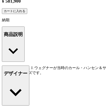
¥ 581,900
カートに入れる
納期
商品説明
CH25は、ハンス J. ウェグナーが当時のカール・ハンセ
デザイナー
を作ったシリーズです。
もっと読む