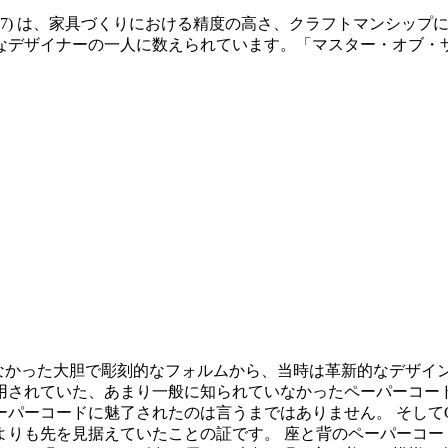
14-2007) は、家具づくりにおける精度の高さ、クラフトマン
なデザイナーの一人に数えられています。「マスター・オブ・
までになかった大胆で彫刻的なフォルムから、当時は革新的なデ
用されていた、あまり一般に知られていなかったペーパーコー
パーコードに魅了されたのは言うまではありません。 そしてC
りも先を見据えていたことの証です。 座と背のペーパーコード