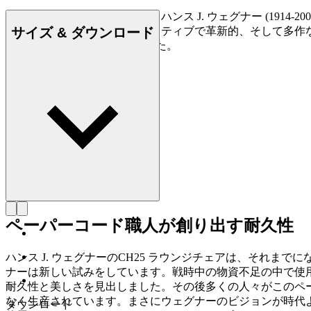
デンマークの家具デザイナー、ハンス J. ウェグナー (19
サイズ & ダウンロード
られており、史上最もクリエイティブで革新的、そして多作
500点もの椅子を創り出しました。
詳しく見る Hans J. Wegner
ペーパーコード職人が創り出す耐久性
ハンス J. ウェグナーのCH25 ラウンジチェアは、それ
ナーは新しい試みをしています。戦時中の物資不足の中で使
耐久性と美しさを見出しました。その後多くの人々がこのペー
なく生産されています。まさにウェグナーのビジョンが時代よ
ダウンロード