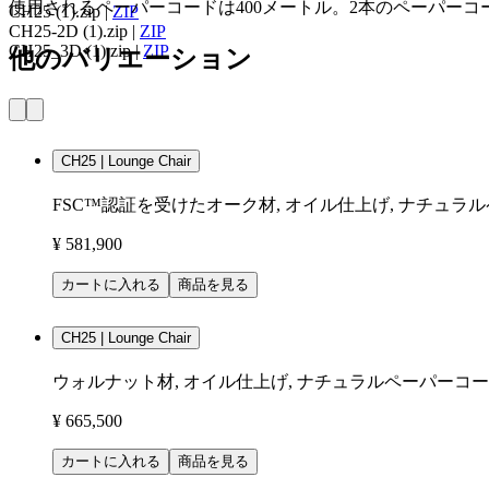
使用されるペーパーコードは400メートル。2本のペーパー
CH25 (1).zip
|
ZIP
CH25-2D (1).zip
|
ZIP
CH25_3D (1).zip
|
ZIP
他のバリエーション
CH25 | Lounge Chair
FSC™認証を受けたオーク材, オイル仕上げ, ナチュラ
¥ 581,900
カートに入れる
商品を見る
CH25 | Lounge Chair
ウォルナット材, オイル仕上げ, ナチュラルペーパーコ
¥ 665,500
カートに入れる
商品を見る