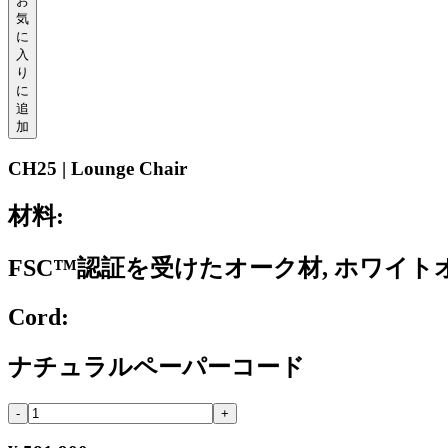
お
気
に
入
り
に
追
加
CH25 | Lounge Chair
材料:
FSC™認証を受けたオーク材, ホワイ
Cord:
ナチュラルペーパーコード
-
+